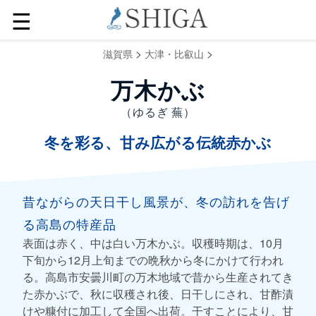
☰
>
>
滋賀県
大津・比叡山
万木かぶ
（ゆるぎ 蕪）
冬を彩る、甘み広がる伝統赤かぶ
昔ながらの天日干し風景が、冬の訪れを告げ
る高島の特産品
表面は赤く、中は白い万木かぶ。収穫時期は、10月
下旬から12月上旬までの晩秋から冬にかけて行われ
る。高島市安曇川町の万木地域で昔から生産されてき
た赤かぶで、秋に収穫され後、日干しにされ、甘酢漬
けや糠付に加工して全国へ出荷。干すことにより、甘