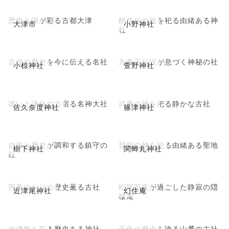
歴史と湖が彩る古都大津
餅作りの祖を祀る由緒ある神
大津市
小野神社
社
古代の歴史を今に伝える名社
九帝王伝説が息づく神秘の社
小椋神社
萱野神社
祓いと浄化の力宿る名神大社
武勇の神を祀る静かな古社
佐久奈度神社
篠津神社
自然と歴史が調和する鎮守の
芸能の神を祀る由緒ある聖地
樹下神社
関蝉丸神社
杜
芭蕉ゆかりの歴史薫る古社
松尾芭蕉が過ごした静寂の隠
近津尾神社
幻住庵
棲庵
大津祭を彩る歴史ある神社
千年の歴史を誇る山麓の古社