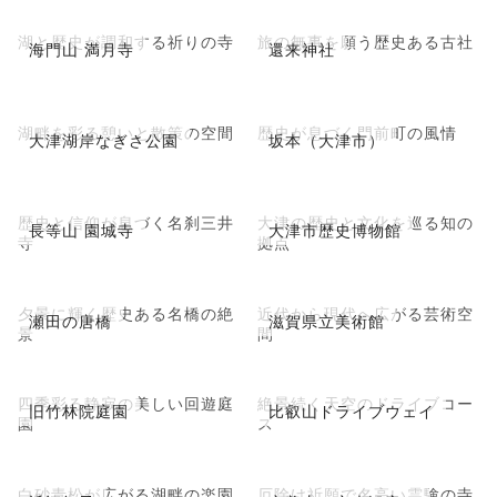
湖と歴史が調和する祈りの寺
旅の無事を願う歴史ある古社
海門山 満月寺
還来神社
湖畔を彩る憩いと散策の空間
歴史が息づく門前町の風情
大津湖岸なぎさ公園
坂本（大津市）
歴史と信仰が息づく名刹三井
大津の歴史と文化を巡る知の
長等山 園城寺
大津市歴史博物館
寺
拠点
夕景に輝く歴史ある名橋の絶
近代から現代へ広がる芸術空
瀬田の唐橋
滋賀県立美術館
景
間
四季彩る静寂の美しい回遊庭
絶景続く天空のドライブコー
旧竹林院庭園
比叡山ドライブウェイ
園
ス
白砂青松が広がる湖畔の楽園
厄除け祈願で名高い霊験の寺