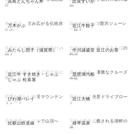
高島とんちゃん丼
比良すいか
丼
品
冬を彩る、甘み広がる伝統赤
近江牛100％の贅沢ジューシ
万木かぶ
近江牛餃子
かぶ
ー餃子
甘辛だれが絡む伝統の味わい
伝統が息づく香り高き近江の
みたらし団子（滋賀県）
中川誠盛堂 近江のお茶
団子
銘茶
とろける旨み、極上近江牛の
湖上を巡る、優雅なクルーズ
近江牛 すき焼き・しゃぶ
琵琶湖汽船
饗宴
体験
しゃぶ 松喜屋
四季を楽しむ絶景マウンテン
湖をつなぐ絶景ドライブロー
びわ湖バレイ
近江大橋
リゾート
ド
日本最長ケーブルで山頂へ
千年の歴史に癒される湖畔の
比叡山鉄道線
雄琴温泉
湯