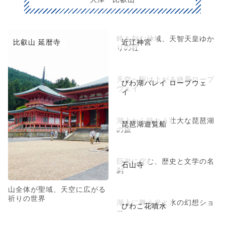
時を刻む神域、天智天皇ゆか
比叡山 延暦寺
近江神宮
りの社
天空へ駆け上がる絶景ロープ
びわ湖バレイ ロープウェ
ウェイ
イ
湖上から味わう壮大な琵琶湖
琵琶湖遊覧船
の旅
巨岩に佇む、歴史と文学の名
石山寺
刹
山全体が聖域、天空に広がる
祈りの世界
湖上に舞う光と水の幻想ショ
びわこ花噴水
ー