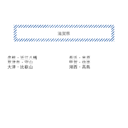
滋賀県
彦根・近江八幡
長浜・米原
草津市・守山
甲賀・信楽
大津・比叡山
湖西・高島