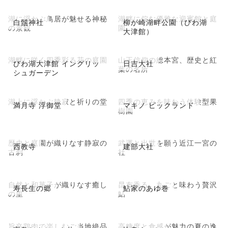
湖に浮かぶ鳥居が魅せる神秘
湖畔に佇む優雅な迎賓館と庭
白鬚神社
柳が崎湖畔公園（びわ湖
の景観
園
大津館）
湖畔に咲く四季彩る花の庭園
山王信仰の総本宮、歴史と紅
びわ湖大津館 イングリッ
日吉大社
葉の名所
シュガーデン
湖上に浮かぶ静寂と祈りの堂
四季の恵みを味わう体験型果
満月寺 浮御堂
マキノ ピックランド
樹園
歴史と庭園が織りなす静寂の
武運と出世を願う近江一宮の
西教寺
建部大社
古刹
社
自然と和菓子が織りなす癒し
昆布香る、丸ごと味わう贅沢
寿長生の郷
鮎家のあゆ巻
の里
鮎
旨辛鶏肉で楽しむご当地絶品
高糖度と食感が魅力の夏の逸