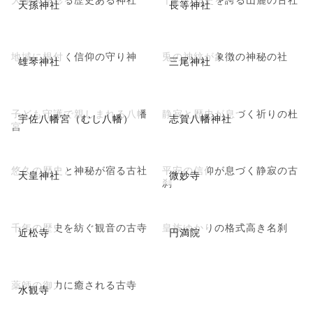
天孫神社
長等神社
地域に根付く信仰の守り神
兎の神紋が象徴の神秘の社
雄琴神社
三尾神社
子ども守護で親しまれる八幡
静寂と歴史が息づく祈りの杜
宇佐八幡宮（むし八幡）
志賀八幡神社
宮
悠久の歴史と神秘が宿る古社
平安の信仰が息づく静寂の古
天皇神社
微妙寺
刹
千年の歴史を紡ぐ観音の古寺
皇族ゆかりの格式高き名刹
近松寺
円満院
薬師の御力に癒される古寺
水観寺