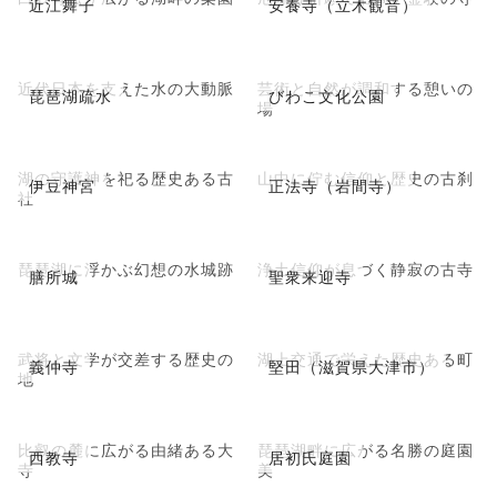
近江舞子
安養寺（立木観音）
近代日本を支えた水の大動脈
芸術と自然が調和する憩いの
琵琶湖疏水
びわこ文化公園
場
湖の守護神を祀る歴史ある古
山中に佇む信仰と歴史の古刹
伊豆神宮
正法寺（岩間寺）
社
琵琶湖に浮かぶ幻想の水城跡
浄土信仰が息づく静寂の古寺
膳所城
聖衆来迎寺
武将と文学が交差する歴史の
湖上交通で栄えた歴史ある町
義仲寺
堅田（滋賀県大津市）
地
比叡の麓に広がる由緒ある大
琵琶湖畔に広がる名勝の庭園
西教寺
居初氏庭園
寺
美