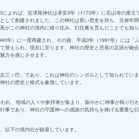
3によれば、近津尾神社は承安3年（1173年）に石山寺の座主
として創建されました。この神社は長い歴史を持ち、元禄年間
蕉がこの神社の境内に移り住み、幻住庵を営んだことでも知ら
940年）に一度再建され、その後、平成3年（1991年）には
て替えられ、現在に至ります。神社の歴史と芭蕉の足跡が融合
魅力を感じさせます。
左三ッ巴」であり、これは神社のシンボルとして知られていま
神社の歴史と格式を象徴しています。
行われ、地域の人々や参拝者が集まり、賑やかに神事が執り行
行事であり、神社の守護神への感謝の気持ちを捧げる重要な日
、以下の境内社が鎮座しています。