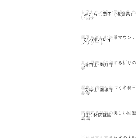
甘辛だれが絡む伝統の味わ
みたらし団子（滋賀県）
い団子
四季を楽しむ絶景マウンテ
びわ湖バレイ
ンリゾート
湖と歴史が調和する祈りの
海門山 満月寺
寺
歴史と信仰が息づく名刹三
長等山 園城寺
井寺
四季彩る静寂の美しい回遊
旧竹林院庭園
庭園
近代日本を支えた水の大動