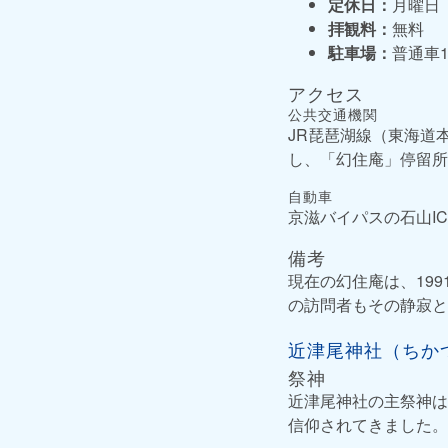
定休日：
月曜日
拝観料：
無料
駐車場：
普通車
アクセス
公共交通機関
JR琵琶湖線（東海道
し、「幻住庵」停留所
自動車
京滋バイパスの石山I
備考
現在の幻住庵は、19
の訪問者もその静寂と
近津尾神社（ちかつ
祭神
近津尾神社の主祭神は
信仰されてきました。