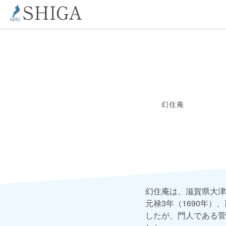
幻住庵
幻住庵は、滋賀県大津
元禄3年（1690年
したが、門人である菅