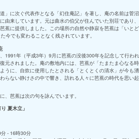
道」に次ぐ代表作となる「幻住庵記」を著し、庵の名前は菅沼
に由来しています。元は曲水の伯父が住んでいた別荘であり、
芭蕉に提供しました。この場所の自然や静寂を芭蕉は「いとど
った今でも変わることなく残されています。
庵
、1991年（平成3年）9月に芭蕉の没後300年を記念して行わ
復元されました。庵の敷地内には、芭蕉が「たまたま心なる時
ように、自炊に使用したとされる「とくとくの清水」が今も湧
わらない静けさの中で響き、訪れる人々に芭蕉の時代を思い起
に、芭蕉は次の句を詠んでいます。
有り 夏木立」
分 - 16時30分