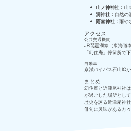
山ノ神神社：
山
洞神社：
自然の
雨壺神社：
雨や
アクセス
公共交通機関
JR琵琶湖線（東海道
「幻住庵」停留所で下
自動車
京滋バイパス石山IC
まとめ
幻住庵と近津尾神社は
が過ごした場所として
歴史を誇る近津尾神社
俳句に興味がある方々