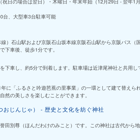
（祝日の場合は翌日）・木曜日・年末年始（12月29日 - 翌年1
10台、大型車3台駐車可能
本線）石山駅および京阪石山坂本線京阪石山駅から京阪バス（
で下車後、徒歩1分です。
Cを下車し、約5分で到着します。駐車場は近津尾神社と共用し
91年に「ふるさと吟遊芭蕉の里事業」の一環として建て替えら
自然の美しさを楽しむことができます。
おじんじゃ） - 歴史と文化を紡ぐ神社
誉田別尊（ほんだわけのみこと）です。この神社は古代から地