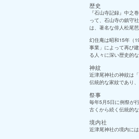
歴史
『石山寺記録』中之巻
って、石山寺の鎮守社
は、著名な俳人松尾芭
幻住庵は昭和15年（1
事業」によって再び建
る人々に深い歴史的な
神紋
近津尾神社の神紋は「
伝統的な家紋であり、
祭事
毎年5月5日に例祭が
古くから続く伝統的な
境内社
近津尾神社の境内には