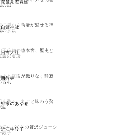
琵琶湖遊覧船
湖の旅
湖に浮かぶ鳥居が魅せる神
白鬚神社
秘の景観
山王信仰の総本宮、歴史と
日吉大社
紅葉の名所
歴史と庭園が織りなす静寂
西教寺
の古刹
昆布香る、丸ごと味わう贅
鮎家のあゆ巻
沢鮎
近江牛100％の贅沢ジューシ
近江牛餃子
ー餃子