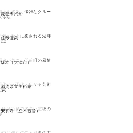
湖上を巡る、優雅なクルー
琵琶湖汽船
ズ体験
千年の歴史に癒される湖畔
雄琴温泉
の湯
歴史が息づく門前町の風情
坂本（大津市）
近代から現代へ広がる芸術
滋賀県立美術館
空間
厄除け祈願で名高い霊験の
安養寺（立木観音）
寺
山中に佇む信仰と歴史の古