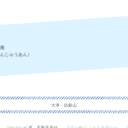
庵
んじゅうあん）
大津・比叡山
時を刻む神域、天智天皇ゆ
天空へ駆け上がる絶景ロー