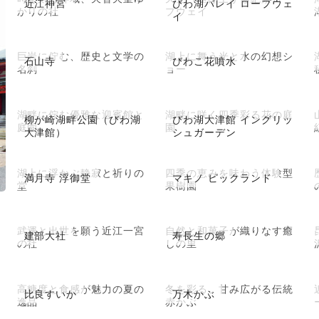
近江神宮
びわ湖バレイ ロープウェ
かりの社
プウェイ
イ
巨岩に佇む、歴史と文学の
湖上に舞う光と水の幻想シ
石山寺
びわこ花噴水
名刹
ョー
湖畔に佇む優雅な迎賓館と
湖畔に咲く四季彩る花の庭
柳が崎湖畔公園（びわ湖
びわ湖大津館 イングリッ
庭園
園
大津館）
シュガーデン
湖上に浮かぶ静寂と祈りの
四季の恵みを味わう体験型
満月寺 浮御堂
マキノ ピックランド
堂
果樹園
武運と出世を願う近江一宮
自然と和菓子が織りなす癒
建部大社
寿長生の郷
の社
しの里
高糖度と食感が魅力の夏の
冬を彩る、甘み広がる伝統
比良すいか
万木かぶ
逸品
赤かぶ