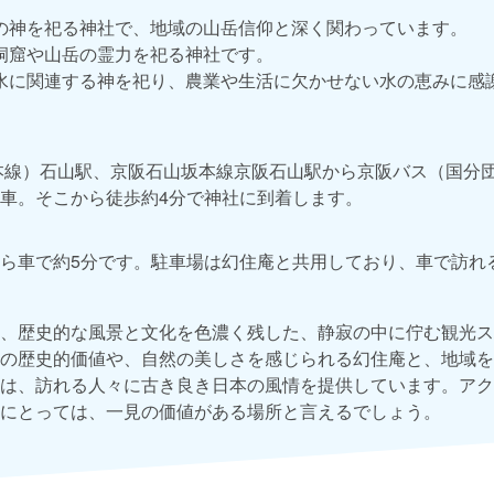
の神を祀る神社で、地域の山岳信仰と深く関わっています。
洞窟や山岳の霊力を祀る神社です。
水に関連する神を祀り、農業や生活に欠かせない水の恵みに感
本線）石山駅、京阪石山坂本線京阪石山駅から京阪バス（国分
車。そこから徒歩約4分で神社に到着します。
から車で約5分です。駐車場は幻住庵と共用しており、車で訪れ
、歴史的な風景と文化を色濃く残した、静寂の中に佇む観光ス
の歴史的価値や、自然の美しさを感じられる幻住庵と、地域を
は、訪れる人々に古き良き日本の風情を提供しています。アク
にとっては、一見の価値がある場所と言えるでしょう。