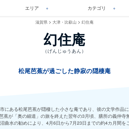
エリア
カテゴリ
>
>
滋賀県
大津・比叡山
幻住庵
幻住庵
（げんじゅうあん）
松尾芭蕉が過ごした静寂の隠棲庵
市にある松尾芭蕉が隠棲した小さな庵であり、彼の文学作品に
）、芭蕉が「奥の細道」の旅を終えた翌年の3月頃、膳所の義仲寺
沼曲水の勧めにより、4月6日から7月23日までの約4カ月間を