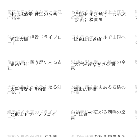
伝統が息づく香り高き近江
とろける旨み、極上近江牛
中川誠盛堂 近江のお茶
近江牛 すき焼き・しゃぶ
の銘茶
の饗宴
しゃぶ 松喜屋
湖をつなぐ絶景ドライブロ
日本最長ケーブルで山頂へ
近江大橋
比叡山鉄道線
ード
旅の無事を願う歴史ある古
湖畔を彩る憩いと散策の空
還来神社
大津湖岸なぎさ公園
社
間
大津の歴史と文化を巡る知
夕景に輝く歴史ある名橋の
大津市歴史博物館
瀬田の唐橋
の拠点
絶景
絶景続く天空のドライブコ
白砂青松が広がる湖畔の楽
比叡山ドライブウェイ
近江舞子
ース
園
芸術と自然が調和する憩い
湖の守護神を祀る歴史ある