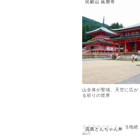
比叡山 延暦寺
山全体が聖域、天空に広が
る祈りの世界
旨辛鶏肉で楽しむご当地絶
高島とんちゃん丼
品丼