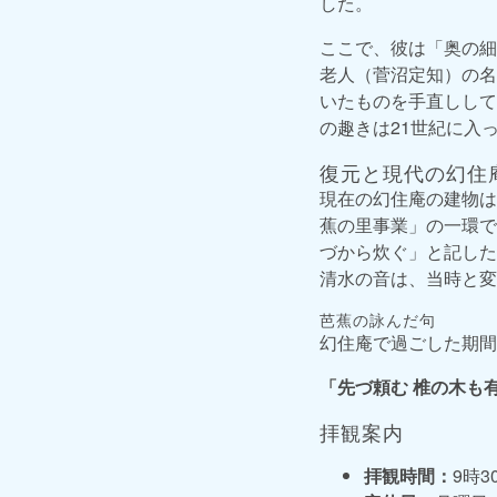
した。
ここで、彼は「奥の細
老人（菅沼定知）の名
いたものを手直しして
の趣きは21世紀に入
復元と現代の幻住
現在の幻住庵の建物は
蕉の里事業」の一環で
づから炊ぐ」と記した
清水の音は、当時と変
芭蕉の詠んだ句
幻住庵で過ごした期間
「先づ頼む 椎の木も
拝観案内
拝観時間：
9時30