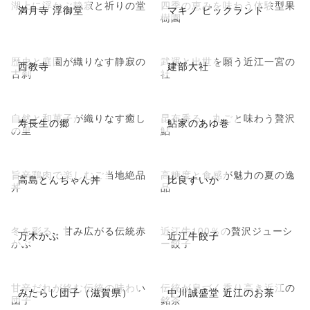
湖上に浮かぶ静寂と祈りの堂
四季の恵みを味わう体験型果
満月寺 浮御堂
マキノ ピックランド
樹園
歴史と庭園が織りなす静寂の
武運と出世を願う近江一宮の
西教寺
建部大社
古刹
社
自然と和菓子が織りなす癒し
昆布香る、丸ごと味わう贅沢
寿長生の郷
鮎家のあゆ巻
の里
鮎
旨辛鶏肉で楽しむご当地絶品
高糖度と食感が魅力の夏の逸
高島とんちゃん丼
比良すいか
丼
品
冬を彩る、甘み広がる伝統赤
近江牛100％の贅沢ジューシ
万木かぶ
近江牛餃子
かぶ
ー餃子
甘辛だれが絡む伝統の味わい
伝統が息づく香り高き近江の
みたらし団子（滋賀県）
中川誠盛堂 近江のお茶
団子
銘茶