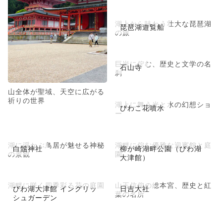
湖上から味わう壮大な琵琶湖
琵琶湖遊覧船
の旅
巨岩に佇む、歴史と文学の名
石山寺
刹
山全体が聖域、天空に広がる
祈りの世界
湖上に舞う光と水の幻想ショ
びわこ花噴水
ー
湖に浮かぶ鳥居が魅せる神秘
湖畔に佇む優雅な迎賓館と庭
白鬚神社
柳が崎湖畔公園（びわ湖
の景観
園
大津館）
湖畔に咲く四季彩る花の庭園
山王信仰の総本宮、歴史と紅
びわ湖大津館 イングリッ
日吉大社
葉の名所
シュガーデン