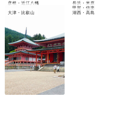
彦根・近江八幡
長浜・米原
草津市・守山
甲賀・信楽
大津・比叡山
湖西・高島