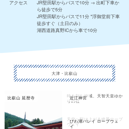
アクセス
JR堅田駅からバスで10分 → 出町下車か
ら徒歩で5分
JR堅田駅からバスで11分 *浮御堂前下車
徒歩すぐ（土日のみ）
湖西道路真野ICから車で10分
大津・比叡山
時を刻む神域、天智天皇ゆか
比叡山 延暦寺
近江神宮
りの社
天空へ駆け上がる絶景ロープ
びわ湖バレイ ロープウェ
ウェイ
イ