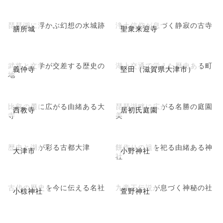
琵琶湖に浮かぶ幻想の水城跡
浄土信仰が息づく静寂の古寺
膳所城
聖衆来迎寺
武将と文学が交差する歴史の
湖上交通で栄えた歴史ある町
義仲寺
堅田（滋賀県大津市）
地
比叡の麓に広がる由緒ある大
琵琶湖畔に広がる名勝の庭園
西教寺
居初氏庭園
寺
美
歴史と湖が彩る古都大津
餅作りの祖を祀る由緒ある神
大津市
小野神社
社
古代の歴史を今に伝える名社
九帝王伝説が息づく神秘の社
小椋神社
萱野神社