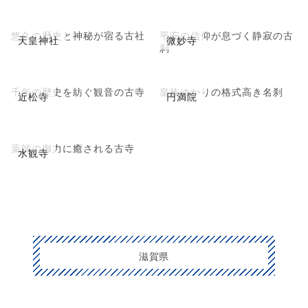
悠久の歴史と神秘が宿る古社
平安の信仰が息づく静寂の古
天皇神社
微妙寺
刹
千年の歴史を紡ぐ観音の古寺
皇族ゆかりの格式高き名刹
近松寺
円満院
薬師の御力に癒される古寺
水観寺
滋賀県