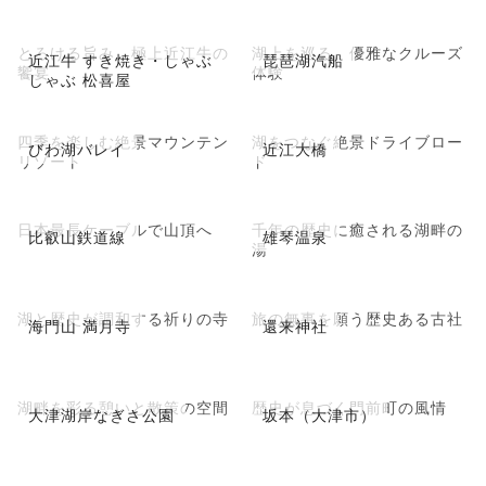
とろける旨み、極上近江牛の
湖上を巡る、優雅なクルーズ
近江牛 すき焼き・しゃぶ
琵琶湖汽船
饗宴
体験
しゃぶ 松喜屋
四季を楽しむ絶景マウンテン
湖をつなぐ絶景ドライブロー
びわ湖バレイ
近江大橋
リゾート
ド
日本最長ケーブルで山頂へ
千年の歴史に癒される湖畔の
比叡山鉄道線
雄琴温泉
湯
湖と歴史が調和する祈りの寺
旅の無事を願う歴史ある古社
海門山 満月寺
還来神社
湖畔を彩る憩いと散策の空間
歴史が息づく門前町の風情
大津湖岸なぎさ公園
坂本（大津市）