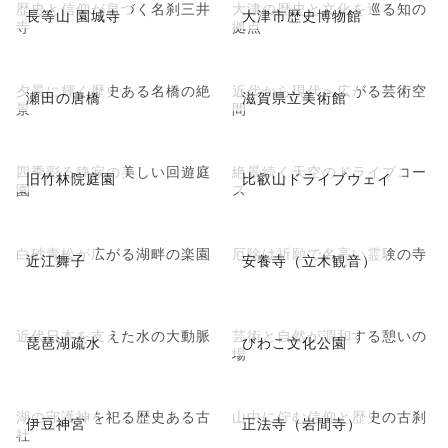
歴史と信仰が息づく名刹三井
大津の歴史と文化を巡る知の
長等山 園城寺
大津市歴史博物館
寺
拠点
夕景に輝く歴史ある名橋の絶
近代から現代へ広がる芸術空
瀬田の唐橋
滋賀県立美術館
景
間
四季彩る静寂の美しい回遊庭
絶景続く天空のドライブコー
旧竹林院庭園
比叡山ドライブウェイ
園
ス
白砂青松が広がる湖畔の楽園
厄除け祈願で名高い霊験の寺
近江舞子
安養寺（立木観音）
近代日本を支えた水の大動脈
芸術と自然が調和する憩いの
琵琶湖疏水
びわこ文化公園
場
湖の守護神を祀る歴史ある古
山中に佇む信仰と歴史の古刹
伊豆神宮
正法寺（岩間寺）
社