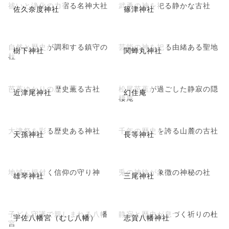
祓いと浄化の力宿る名神大社
武勇の神を祀る静かな古社
佐久奈度神社
篠津神社
自然と歴史が調和する鎮守の
芸能の神を祀る由緒ある聖地
樹下神社
関蝉丸神社
杜
芭蕉ゆかりの歴史薫る古社
松尾芭蕉が過ごした静寂の隠
近津尾神社
幻住庵
棲庵
大津祭を彩る歴史ある神社
千年の歴史を誇る山麓の古社
天孫神社
長等神社
地域に根付く信仰の守り神
兎の神紋が象徴の神秘の社
雄琴神社
三尾神社
子ども守護で親しまれる八幡
静寂と歴史が息づく祈りの杜
宇佐八幡宮（むし八幡）
志賀八幡神社
宮