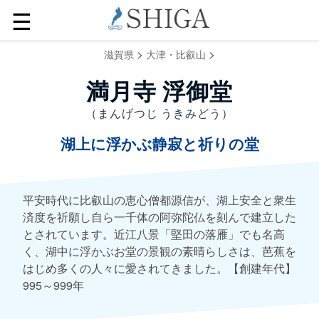
☰
>
>
滋賀県
大津・比叡山
満月寺 浮御堂
（まんげつじ うきみどう）
湖上に浮かぶ静寂と祈りの堂
平安時代に比叡山の恵心僧都源信が、湖上安全と衆生
済度を祈願し自ら一千体の阿弥陀仏を刻んで建立した
とされています。近江八景「堅田の落雁」でも名高
く、湖中に浮かぶお堂の景観の素晴らしさは、芭蕉を
はじめ多くの人々に愛されてきました。【創建年代】
995～999年