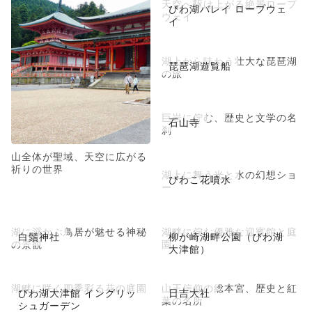
天空へ駆け上がる絶景ロープ
びわ湖バレイ ロープウェ
ウェイ
イ
湖上から味わう壮大な琵琶湖
琵琶湖遊覧船
の旅
巨岩に佇む、歴史と文学の名
石山寺
刹
山全体が聖域、天空に広がる
祈りの世界
湖上に舞う光と水の幻想ショ
びわこ花噴水
ー
湖に浮かぶ鳥居が魅せる神秘
湖畔に佇む優雅な迎賓館と庭
白鬚神社
柳が崎湖畔公園（びわ湖
の景観
園
大津館）
湖畔に咲く四季彩る花の庭園
山王信仰の総本宮、歴史と紅
びわ湖大津館 イングリッ
日吉大社
葉の名所
シュガーデン