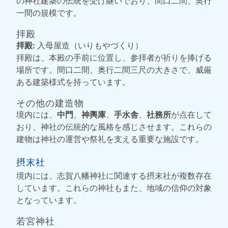
の神社建築の伝統を受け継いでおり、間口二間、奥行
一間の規模です。
拝殿
拝殿:
入母屋造（いりもやづくり）
拝殿は、本殿の手前に位置し、参拝者が祈りを捧げる
場所です。間口二間、奥行二間三尺の大きさで、威厳
ある建築様式を持っています。
その他の建造物
境内には、
中門
、
神輿庫
、
手水舎
、
社務所
が点在して
おり、神社の伝統的な風格を感じさせます。これらの
建物は神社の運営や祭礼を支える重要な施設です。
摂末社
境内には、志賀八幡神社に関連する摂末社が複数存在
しています。これらの神社もまた、地域の信仰の対象
となっています。
若宮神社