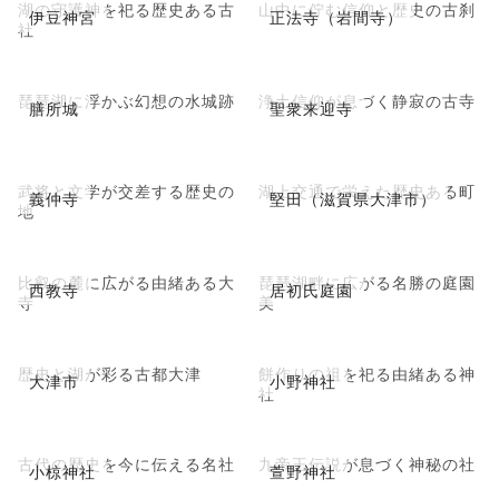
湖の守護神を祀る歴史ある古
山中に佇む信仰と歴史の古刹
伊豆神宮
正法寺（岩間寺）
社
琵琶湖に浮かぶ幻想の水城跡
浄土信仰が息づく静寂の古寺
膳所城
聖衆来迎寺
武将と文学が交差する歴史の
湖上交通で栄えた歴史ある町
義仲寺
堅田（滋賀県大津市）
地
比叡の麓に広がる由緒ある大
琵琶湖畔に広がる名勝の庭園
西教寺
居初氏庭園
寺
美
歴史と湖が彩る古都大津
餅作りの祖を祀る由緒ある神
大津市
小野神社
社
古代の歴史を今に伝える名社
九帝王伝説が息づく神秘の社
小椋神社
萱野神社