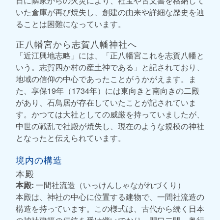
日に隣家からの火災により、社宝や古文書を格納して
いた倉庫が再び焼失し、創建の由来や詳細な歴史を辿
ることは困難になっています。
正八幡宮から志賀八幡神社へ
「近江興地志略」には、「正八幡宮これを志賀八幡と
いう。志賀四か村の産土神である」と記されており、
地域の信仰の中心であったことがうかがえます。ま
た、享保19年（1734年）には東向きと南向きの二殿
があり、石鳥居が存在していたことが記されていま
す。かつては大社としての威厳を持っていましたが、
中世の戦乱で社殿が焼失し、現在のような規模の神社
となったと伝えられています。
境内の構造
本殿
本殿:
一間社流造（いっけんしゃながれづくり）
本殿は、神社の中心に位置する建物で、一間社流造の
構造を持っています。この様式は、古代から続く日本