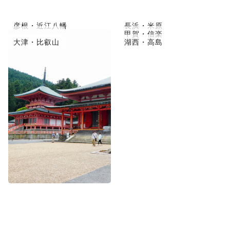
彦根・近江八幡
長浜・米原
草津市・守山
甲賀・信楽
大津・比叡山
湖西・高島