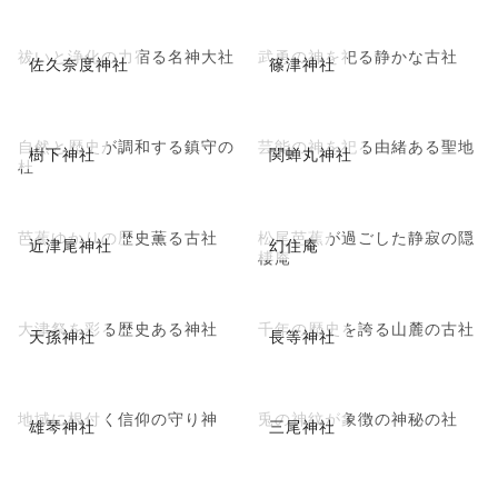
祓いと浄化の力宿る名神大社
武勇の神を祀る静かな古社
佐久奈度神社
篠津神社
自然と歴史が調和する鎮守の
芸能の神を祀る由緒ある聖地
樹下神社
関蝉丸神社
杜
芭蕉ゆかりの歴史薫る古社
松尾芭蕉が過ごした静寂の隠
近津尾神社
幻住庵
棲庵
大津祭を彩る歴史ある神社
千年の歴史を誇る山麓の古社
天孫神社
長等神社
地域に根付く信仰の守り神
兎の神紋が象徴の神秘の社
雄琴神社
三尾神社