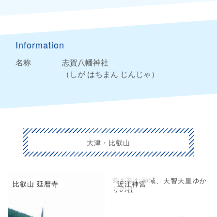
Information
名称
志賀八幡神社
（しが はちまん じんじゃ）
大津・比叡山
時を刻む神域、天智天皇ゆか
比叡山 延暦寺
近江神宮
りの社