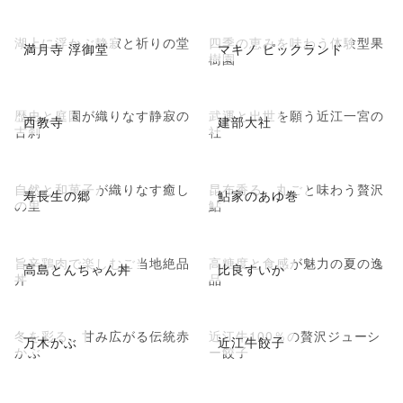
湖上に浮かぶ静寂と祈りの堂
四季の恵みを味わう体験型果
満月寺 浮御堂
マキノ ピックランド
樹園
歴史と庭園が織りなす静寂の
武運と出世を願う近江一宮の
西教寺
建部大社
古刹
社
自然と和菓子が織りなす癒し
昆布香る、丸ごと味わう贅沢
寿長生の郷
鮎家のあゆ巻
の里
鮎
旨辛鶏肉で楽しむご当地絶品
高糖度と食感が魅力の夏の逸
高島とんちゃん丼
比良すいか
丼
品
冬を彩る、甘み広がる伝統赤
近江牛100％の贅沢ジューシ
万木かぶ
近江牛餃子
かぶ
ー餃子