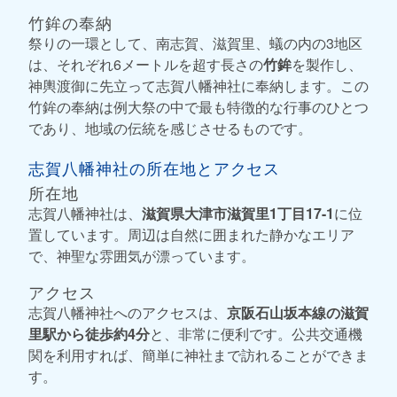
竹鉾の奉納
祭りの一環として、南志賀、滋賀里、蟻の内の3地区
は、それぞれ6メートルを超す長さの
竹鉾
を製作し、
神輿渡御に先立って志賀八幡神社に奉納します。この
竹鉾の奉納は例大祭の中で最も特徴的な行事のひとつ
であり、地域の伝統を感じさせるものです。
志賀八幡神社の所在地とアクセス
所在地
志賀八幡神社は、
滋賀県大津市滋賀里1丁目17-1
に位
置しています。周辺は自然に囲まれた静かなエリア
で、神聖な雰囲気が漂っています。
アクセス
志賀八幡神社へのアクセスは、
京阪石山坂本線の滋賀
里駅から徒歩約4分
と、非常に便利です。公共交通機
関を利用すれば、簡単に神社まで訪れることができま
す。