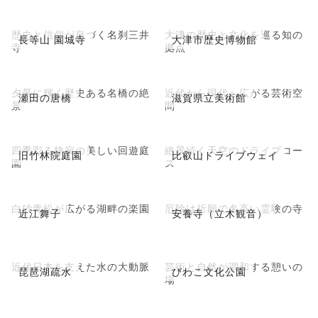
歴史と信仰が息づく名刹三井
大津の歴史と文化を巡る知の
長等山 園城寺
大津市歴史博物館
寺
拠点
夕景に輝く歴史ある名橋の絶
近代から現代へ広がる芸術空
瀬田の唐橋
滋賀県立美術館
景
間
四季彩る静寂の美しい回遊庭
絶景続く天空のドライブコー
旧竹林院庭園
比叡山ドライブウェイ
園
ス
白砂青松が広がる湖畔の楽園
厄除け祈願で名高い霊験の寺
近江舞子
安養寺（立木観音）
近代日本を支えた水の大動脈
芸術と自然が調和する憩いの
琵琶湖疏水
びわこ文化公園
場