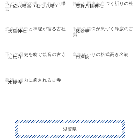
子ども守護で親しまれる八幡
静寂と歴史が息づく祈りの杜
宇佐八幡宮（むし八幡）
志賀八幡神社
宮
悠久の歴史と神秘が宿る古社
平安の信仰が息づく静寂の古
天皇神社
微妙寺
刹
千年の歴史を紡ぐ観音の古寺
皇族ゆかりの格式高き名刹
近松寺
円満院
薬師の御力に癒される古寺
水観寺
滋賀県