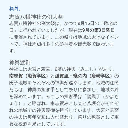
祭礼
志賀八幡神社の例大祭
志賀八幡神社の例大祭は、かつて9月15日の「敬老の
日」に行われていましたが、現在は
9月の第3日曜日
に開催されています。この祭りは地域の大きなイベン
トで、神社周辺は多くの参拝者や観光客で賑わいま
す。
神輿渡御
神社には大宮と若宮、2基の神輿（みこし）があり、
南志賀（滋賀学区）
と
滋賀里・蟻の内（唐崎学区）
の
氏子地域をそれぞれの神輿が巡幸します。地域の住民
たちは、神輿の担ぎ手として祭りに参加し、地域の絆
を深めています。みこしの担ぎ手は「駕輿丁（かよち
ょう）」と呼ばれ、南志賀みこし会と八護会がそれぞ
れの地域での神輿渡御を担当しています。大宮と若宮
の神輿は毎年交互に入れ替わり、祭りの象徴として重
要な役割を果たしています。