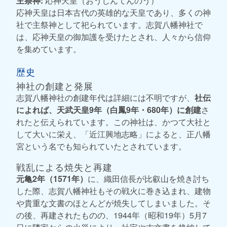
主祭神:
応神天皇（おうじんてんのう）
応神天皇は日本古代の英雄的な天皇であり、多くの神
社で主祭神として祀られています。志賀八幡神社で
は、応神天皇の御加護を受けたとされ、人々から信仰
を集めています。
歴史
神社の創建と発展
志賀八幡神社の創建年代は詳細には不明ですが、
社伝
によれば、天武天皇9年（白鳳9年・680年）に創建
さ
れたと伝えられています。この神社は、かつて大社と
して大いに栄え、「近江興地志略」によると、正八幡
宮という名でも知られていたとされています。
戦乱による焼失と再建
元亀2年（1571年）
に、織田信長が比叡山を焼き討ち
した際、志賀八幡神社もその戦火に巻き込まれ、建物
や貴重な文書のほとんどが焼失してしまいました。そ
の後、再建されたものの、1944年（昭和19年）5月7