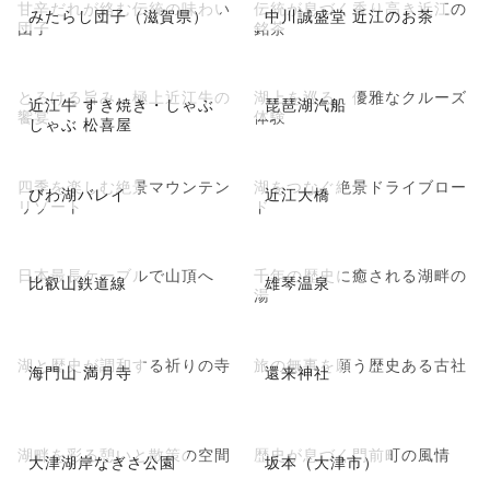
甘辛だれが絡む伝統の味わい
伝統が息づく香り高き近江の
みたらし団子（滋賀県）
中川誠盛堂 近江のお茶
団子
銘茶
とろける旨み、極上近江牛の
湖上を巡る、優雅なクルーズ
近江牛 すき焼き・しゃぶ
琵琶湖汽船
饗宴
体験
しゃぶ 松喜屋
四季を楽しむ絶景マウンテン
湖をつなぐ絶景ドライブロー
びわ湖バレイ
近江大橋
リゾート
ド
日本最長ケーブルで山頂へ
千年の歴史に癒される湖畔の
比叡山鉄道線
雄琴温泉
湯
湖と歴史が調和する祈りの寺
旅の無事を願う歴史ある古社
海門山 満月寺
還来神社
湖畔を彩る憩いと散策の空間
歴史が息づく門前町の風情
大津湖岸なぎさ公園
坂本（大津市）