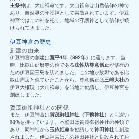
主祭神
は、大山祗命です。大山祗命は山岳信仰の神で
あり、自然界の守護神として崇敬されています。伊豆
神宮ではこの神を祀り、地域の守護神として信仰が続
けられてきました。
伊豆神宮の歴史
創建の由来
伊豆神宮の創建は
寛平4年（892年）
に遡ります。当
時、比叡山延暦寺の僧である
法性坊尊意僧正
が修行の
ため伊豆国三島を訪れました。この地が故郷である比
叡山周辺と似ていたことから、尊意僧正は
三嶋大社
の
伊豆大権現（大山祗命）を当地に勧請し、伊豆神宮を
創建しました。
賀茂御祖神社との関係
また、伊豆神宮は
賀茂御祖神社（下鴨神社）
とも深い
関係を持っています。本堅田は賀茂御祖神社の神領で
あり、同神社から
玉依姫命
を勧請して
神田神社
も創建
されました。伊豆神宮はこの神田神社と併設されてお