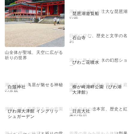
湖上から味わう壮大な琵琶湖
琵琶湖遊覧船
の旅
巨岩に佇む、歴史と文学の名
石山寺
刹
山全体が聖域、天空に広がる
祈りの世界
湖上に舞う光と水の幻想ショ
びわこ花噴水
ー
湖に浮かぶ鳥居が魅せる神秘
湖畔に佇む優雅な迎賓館と庭
白鬚神社
柳が崎湖畔公園（びわ湖
の景観
園
大津館）
湖畔に咲く四季彩る花の庭園
山王信仰の総本宮、歴史と紅
びわ湖大津館 イングリッ
日吉大社
葉の名所
シュガーデン
湖上に浮かぶ静寂と祈りの堂
四季の恵みを味わう体験型果