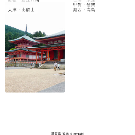
草津市・守山
甲賀・信楽
大津・比叡山
湖西・高島
滋賀県 観光
© mytabi