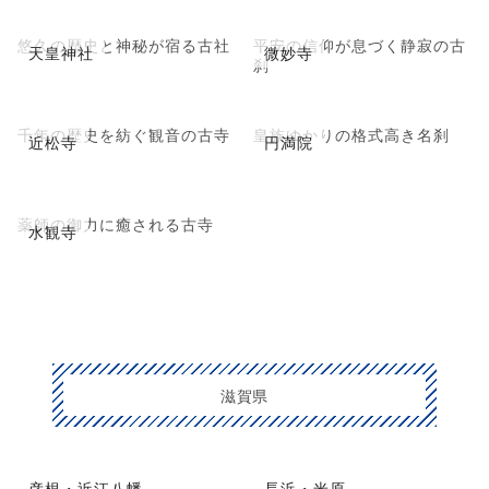
悠久の歴史と神秘が宿る古社
平安の信仰が息づく静寂の古
天皇神社
微妙寺
刹
千年の歴史を紡ぐ観音の古寺
皇族ゆかりの格式高き名刹
近松寺
円満院
薬師の御力に癒される古寺
水観寺
滋賀県
彦根・近江八幡
長浜・米原