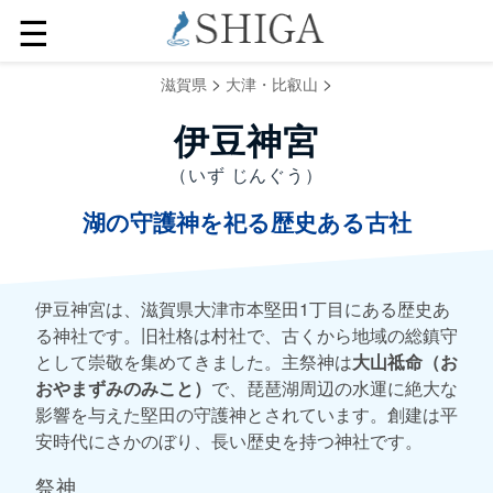
☰
>
>
滋賀県
大津・比叡山
伊豆神宮
（いず じんぐう）
湖の守護神を祀る歴史ある古社
伊豆神宮は、滋賀県大津市本堅田1丁目にある歴史あ
る神社です。旧社格は村社で、古くから地域の総鎮守
として崇敬を集めてきました。主祭神は
大山祗命（お
おやまずみのみこと）
で、琵琶湖周辺の水運に絶大な
影響を与えた堅田の守護神とされています。創建は平
安時代にさかのぼり、長い歴史を持つ神社です。
祭神