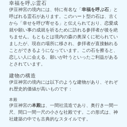
幸福を呼ぶ霊石
伊豆神宮の境内には、特に有名な「
幸福を呼ぶ石
」と
呼ばれる霊石があります。このハート型の石は、古く
から「幸せを呼び寄せる」と伝えられており、恋愛成
就や願い事の成就を祈るために訪れる参拝者が後を絶
ちません。もともとは境内の森の奥深くに祀られてい
ましたが、現在の場所に移され、参拝者が直接触れる
ことができるようになっています。この石を擦ると、
恋しい人に会える、願いが叶うといったご利益がある
とされています。
建物の構造
伊豆神宮の境内には以下のような建物があり、それぞ
れ歴史的価値が高いものです：
本殿
伊豆神宮の
本殿
は、一間社流造であり、奥行き一間一
尺、間口一間一尺の小さな社殿です。この形式は、神
社建築の中でも古典的なスタイルです。