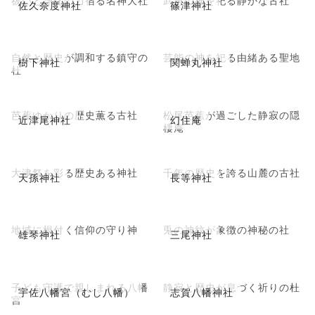
佐久奈度神社
篠津神社
自然と歴史が調和する鎮守の
芸能の神を祀る由緒ある聖地
樹下神社
関蝉丸神社
杜
芭蕉ゆかりの歴史薫る古社
松尾芭蕉が過ごした静寂の隠
近津尾神社
幻住庵
棲庵
大津祭を彩る歴史ある神社
千年の歴史を誇る山麓の古社
天孫神社
長等神社
地域に根付く信仰の守り神
兎の神紋が象徴の神秘の社
雄琴神社
三尾神社
子ども守護で親しまれる八幡
静寂と歴史が息づく祈りの杜
宇佐八幡宮（むし八幡）
志賀八幡神社
宮