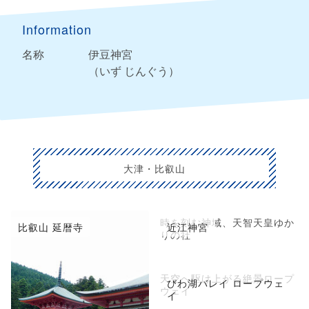
Information
名称
伊豆神宮
（いず じんぐう）
大津・比叡山
時を刻む神域、天智天皇ゆか
比叡山 延暦寺
近江神宮
りの社
天空へ駆け上がる絶景ロープ
びわ湖バレイ ロープウェ
ウェイ
イ