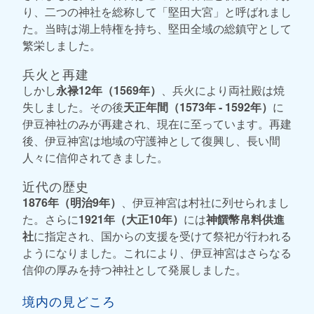
り、二つの神社を総称して「堅田大宮」と呼ばれまし
た。当時は湖上特権を持ち、堅田全域の総鎮守として
繁栄しました。
兵火と再建
しかし
永禄12年（1569年）
、兵火により両社殿は焼
失しました。その後
天正年間（1573年 - 1592年）
に
伊豆神社のみが再建され、現在に至っています。再建
後、伊豆神宮は地域の守護神として復興し、長い間
人々に信仰されてきました。
近代の歴史
1876年（明治9年）
、伊豆神宮は村社に列せられまし
た。さらに
1921年（大正10年）
には
神饌幣帛料供進
社
に指定され、国からの支援を受けて祭祀が行われる
ようになりました。これにより、伊豆神宮はさらなる
信仰の厚みを持つ神社として発展しました。
境内の見どころ