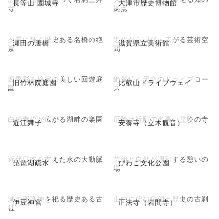
長等山 園城寺
大津市歴史博物館
寺
拠点
夕景に輝く歴史ある名橋の絶
近代から現代へ広がる芸術空
瀬田の唐橋
滋賀県立美術館
景
間
四季彩る静寂の美しい回遊庭
絶景続く天空のドライブコー
旧竹林院庭園
比叡山ドライブウェイ
園
ス
白砂青松が広がる湖畔の楽園
厄除け祈願で名高い霊験の寺
近江舞子
安養寺（立木観音）
近代日本を支えた水の大動脈
芸術と自然が調和する憩いの
琵琶湖疏水
びわこ文化公園
場
湖の守護神を祀る歴史ある古
山中に佇む信仰と歴史の古刹
伊豆神宮
正法寺（岩間寺）
社