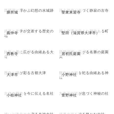
琵琶湖に浮かぶ幻想の水城跡
浄土信仰が息づく静寂の古寺
膳所城
聖衆来迎寺
武将と文学が交差する歴史の
湖上交通で栄えた歴史ある町
義仲寺
堅田（滋賀県大津市）
地
比叡の麓に広がる由緒ある大
琵琶湖畔に広がる名勝の庭園
西教寺
居初氏庭園
寺
美
歴史と湖が彩る古都大津
餅作りの祖を祀る由緒ある神
大津市
小野神社
社
古代の歴史を今に伝える名社
九帝王伝説が息づく神秘の社
小椋神社
萱野神社
祓いと浄化の力宿る名神大社
武勇の神を祀る静かな古社