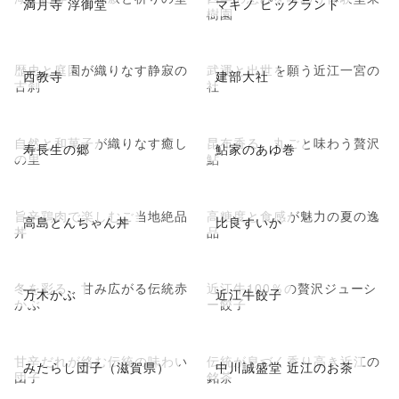
満月寺 浮御堂
マキノ ピックランド
樹園
歴史と庭園が織りなす静寂の
武運と出世を願う近江一宮の
西教寺
建部大社
古刹
社
自然と和菓子が織りなす癒し
昆布香る、丸ごと味わう贅沢
寿長生の郷
鮎家のあゆ巻
の里
鮎
旨辛鶏肉で楽しむご当地絶品
高糖度と食感が魅力の夏の逸
高島とんちゃん丼
比良すいか
丼
品
冬を彩る、甘み広がる伝統赤
近江牛100％の贅沢ジューシ
万木かぶ
近江牛餃子
かぶ
ー餃子
甘辛だれが絡む伝統の味わい
伝統が息づく香り高き近江の
みたらし団子（滋賀県）
中川誠盛堂 近江のお茶
団子
銘茶