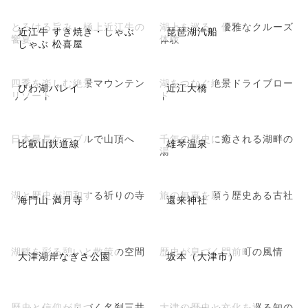
とろける旨み、極上近江牛の
湖上を巡る、優雅なクルーズ
近江牛 すき焼き・しゃぶ
琵琶湖汽船
饗宴
体験
しゃぶ 松喜屋
四季を楽しむ絶景マウンテン
湖をつなぐ絶景ドライブロー
びわ湖バレイ
近江大橋
リゾート
ド
日本最長ケーブルで山頂へ
千年の歴史に癒される湖畔の
比叡山鉄道線
雄琴温泉
湯
湖と歴史が調和する祈りの寺
旅の無事を願う歴史ある古社
海門山 満月寺
還来神社
湖畔を彩る憩いと散策の空間
歴史が息づく門前町の風情
大津湖岸なぎさ公園
坂本（大津市）
歴史と信仰が息づく名刹三井
大津の歴史と文化を巡る知の