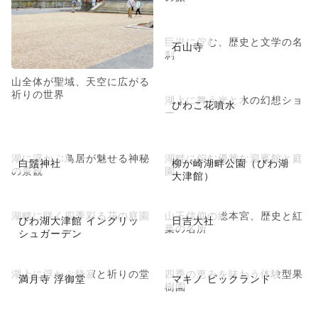
巨岩に佇む、歴史と文学の名
石山寺
刹
山全体が聖域、天空に広がる
祈りの世界
湖上に舞う光と水の幻想ショ
びわこ花噴水
ー
湖に浮かぶ鳥居が魅せる神秘
湖畔に佇む優雅な迎賓館と庭
白鬚神社
柳が崎湖畔公園（びわ湖
の景観
園
大津館）
湖畔に咲く四季彩る花の庭園
山王信仰の総本宮、歴史と紅
びわ湖大津館 イングリッ
日吉大社
葉の名所
シュガーデン
湖上に浮かぶ静寂と祈りの堂
四季の恵みを味わう体験型果
満月寺 浮御堂
マキノ ピックランド
樹園