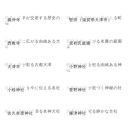
武将と文学が交差する歴史の
湖上交通で栄えた歴史ある町
義仲寺
堅田（滋賀県大津市）
地
比叡の麓に広がる由緒ある大
琵琶湖畔に広がる名勝の庭園
西教寺
居初氏庭園
寺
美
歴史と湖が彩る古都大津
餅作りの祖を祀る由緒ある神
大津市
小野神社
社
古代の歴史を今に伝える名社
九帝王伝説が息づく神秘の社
小椋神社
萱野神社
祓いと浄化の力宿る名神大社
武勇の神を祀る静かな古社
佐久奈度神社
篠津神社