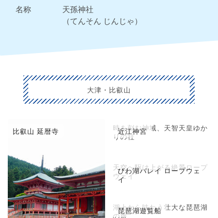
名称
天孫神社
（てんそん じんじゃ）
大津・比叡山
時を刻む神域、天智天皇ゆか
比叡山 延暦寺
近江神宮
りの社
天空へ駆け上がる絶景ロープ
びわ湖バレイ ロープウェ
ウェイ
イ
湖上から味わう壮大な琵琶湖
琵琶湖遊覧船
の旅