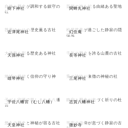
自然と歴史が調和する鎮守の
芸能の神を祀る由緒ある聖地
樹下神社
関蝉丸神社
杜
芭蕉ゆかりの歴史薫る古社
松尾芭蕉が過ごした静寂の隠
近津尾神社
幻住庵
棲庵
大津祭を彩る歴史ある神社
千年の歴史を誇る山麓の古社
天孫神社
長等神社
地域に根付く信仰の守り神
兎の神紋が象徴の神秘の社
雄琴神社
三尾神社
子ども守護で親しまれる八幡
静寂と歴史が息づく祈りの杜
宇佐八幡宮（むし八幡）
志賀八幡神社
宮
悠久の歴史と神秘が宿る古社
平安の信仰が息づく静寂の古
天皇神社
微妙寺
刹