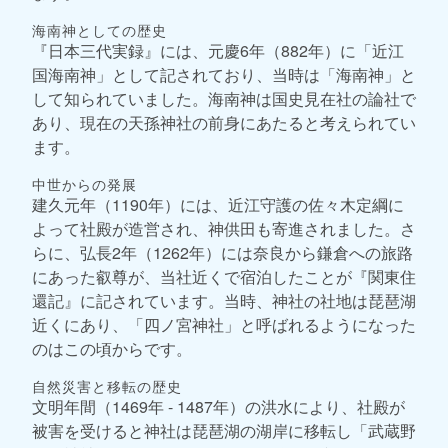
海南神としての歴史
『日本三代実録』には、元慶6年（882年）に「近江
国海南神」として記されており、当時は「海南神」と
して知られていました。海南神は国史見在社の論社で
あり、現在の天孫神社の前身にあたると考えられてい
ます。
中世からの発展
建久元年（1190年）には、近江守護の佐々木定綱に
よって社殿が造営され、神供田も寄進されました。さ
らに、弘長2年（1262年）には奈良から鎌倉への旅路
にあった叡尊が、当社近くで宿泊したことが『関東住
還記』に記されています。当時、神社の社地は琵琶湖
近くにあり、「四ノ宮神社」と呼ばれるようになった
のはこの頃からです。
自然災害と移転の歴史
文明年間（1469年 - 1487年）の洪水により、社殿が
被害を受けると神社は琵琶湖の湖岸に移転し「武蔵野