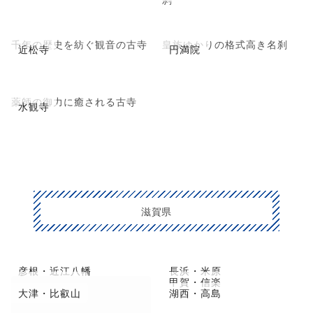
千年の歴史を紡ぐ観音の古寺
皇族ゆかりの格式高き名刹
近松寺
円満院
薬師の御力に癒される古寺
水観寺
滋賀県
彦根・近江八幡
長浜・米原
草津市・守山
甲賀・信楽
大津・比叡山
湖西・高島