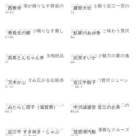
歴史と庭園が織りなす静寂の
武運と出世を願う近江一宮の
西教寺
建部大社
古刹
社
自然と和菓子が織りなす癒し
昆布香る、丸ごと味わう贅沢
寿長生の郷
鮎家のあゆ巻
の里
鮎
旨辛鶏肉で楽しむご当地絶品
高糖度と食感が魅力の夏の逸
高島とんちゃん丼
比良すいか
丼
品
冬を彩る、甘み広がる伝統赤
近江牛100％の贅沢ジューシ
万木かぶ
近江牛餃子
かぶ
ー餃子
甘辛だれが絡む伝統の味わい
伝統が息づく香り高き近江の
みたらし団子（滋賀県）
中川誠盛堂 近江のお茶
団子
銘茶
とろける旨み、極上近江牛の
湖上を巡る、優雅なクルーズ
近江牛 すき焼き・しゃぶ
琵琶湖汽船
饗宴
体験