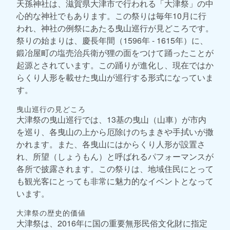
天孫神社は、滋賀県大津市で行われる「大津祭」の中
心的な神社でもあります。この祭りは毎年10月に行
われ、神社の例祭にあたる曳山巡行が見どころです。
祭りの始まりは、慶長年間（1596年 - 1615年）に、
鍛冶屋町の塩売治兵衛が狸の面をつけて踊ったことが
起源とされています。この踊りが進化し、現在ではか
らくり人形を載せた曳山が巡行する形式になっていま
す。
曳山巡行の見どころ
大津祭の曳山巡行では、13基の曳山（山車）が市内
を巡り、各曳山の上から厄除けのちまきや手拭いが撒
かれます。また、各曳山にはからくり人形が設置さ
れ、所望（しょうもん）と呼ばれるパフォーマンスが
各所で披露されます。この祭りは、地域住民にとって
も観光客にとっても非常に魅力的なイベントとなって
います。
大津祭の歴史的価値
大津祭は、2016年に国の重要無形民俗文化財に指定