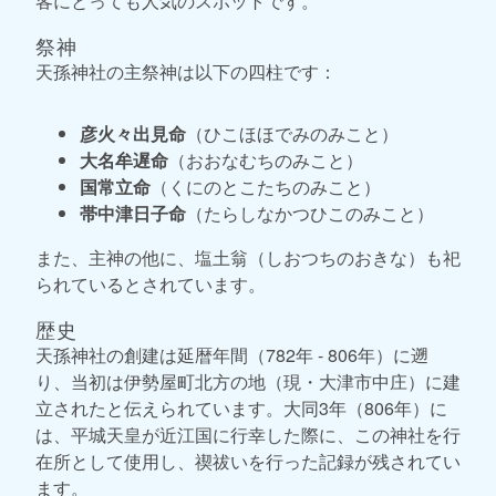
客にとっても人気のスポットです。
祭神
天孫神社の主祭神は以下の四柱です：
彦火々出見命
（ひこほほでみのみこと）
大名牟遅命
（おおなむちのみこと）
国常立命
（くにのとこたちのみこと）
帯中津日子命
（たらしなかつひこのみこと）
また、主神の他に、塩土翁（しおつちのおきな）も祀
られているとされています。
歴史
天孫神社の創建は延暦年間（782年 - 806年）に遡
り、当初は伊勢屋町北方の地（現・大津市中庄）に建
立されたと伝えられています。大同3年（806年）に
は、平城天皇が近江国に行幸した際に、この神社を行
在所として使用し、禊祓いを行った記録が残されてい
ます。