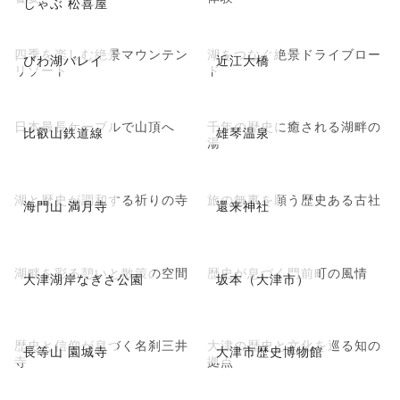
しゃぶ 松喜屋
四季を楽しむ絶景マウンテン
湖をつなぐ絶景ドライブロー
びわ湖バレイ
近江大橋
リゾート
ド
日本最長ケーブルで山頂へ
千年の歴史に癒される湖畔の
比叡山鉄道線
雄琴温泉
湯
湖と歴史が調和する祈りの寺
旅の無事を願う歴史ある古社
海門山 満月寺
還来神社
湖畔を彩る憩いと散策の空間
歴史が息づく門前町の風情
大津湖岸なぎさ公園
坂本（大津市）
歴史と信仰が息づく名刹三井
大津の歴史と文化を巡る知の
長等山 園城寺
大津市歴史博物館
寺
拠点