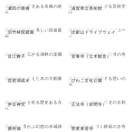
夕景に輝く歴史ある名橋の絶
近代から現代へ広がる芸術空
瀬田の唐橋
滋賀県立美術館
景
間
四季彩る静寂の美しい回遊庭
絶景続く天空のドライブコー
旧竹林院庭園
比叡山ドライブウェイ
園
ス
白砂青松が広がる湖畔の楽園
厄除け祈願で名高い霊験の寺
近江舞子
安養寺（立木観音）
近代日本を支えた水の大動脈
芸術と自然が調和する憩いの
琵琶湖疏水
びわこ文化公園
場
湖の守護神を祀る歴史ある古
山中に佇む信仰と歴史の古刹
伊豆神宮
正法寺（岩間寺）
社
琵琶湖に浮かぶ幻想の水城跡
浄土信仰が息づく静寂の古寺
膳所城
聖衆来迎寺