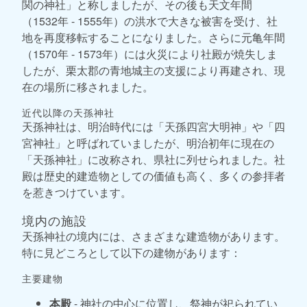
関の神社」と称しましたが、その後も天文年間
（1532年 - 1555年）の洪水で大きな被害を受け、社
地を再度移転することになりました。さらに元亀年間
（1570年 - 1573年）には火災により社殿が焼失しま
したが、栗太郡の青地城主の支援により再建され、現
在の場所に移されました。
近代以降の天孫神社
天孫神社は、明治時代には「天孫四宮大明神」や「四
宮神社」と呼ばれていましたが、明治初年に現在の
「天孫神社」に改称され、県社に列せられました。社
殿は歴史的建造物としての価値も高く、多くの参拝者
を惹きつけています。
境内の施設
天孫神社の境内には、さまざまな建造物があります。
特に見どころとして以下の建物があります：
主要建物
本殿
- 神社の中心に位置し、祭神が祀られてい