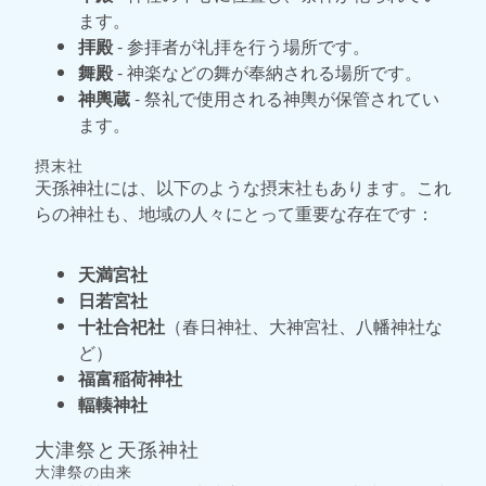
ます。
拝殿
- 参拝者が礼拝を行う場所です。
舞殿
- 神楽などの舞が奉納される場所です。
神輿蔵
- 祭礼で使用される神輿が保管されてい
ます。
摂末社
天孫神社には、以下のような摂末社もあります。これ
らの神社も、地域の人々にとって重要な存在です：
天満宮社
日若宮社
十社合祀社
（春日神社、大神宮社、八幡神社な
ど）
福富稲荷神社
輻輳神社
大津祭と天孫神社
大津祭の由来