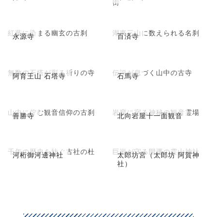
街
紅葉に染まる幽玄の古刹
湖東三山に数えられる名刹
永源寺
百済寺
無数の石塔が彩る祈りの寺
伝説が息づく山中の古寺
阿育王山 石塔寺
石馬寺
山中に佇む観音信仰の古刹
岩窟に宿る神秘の観音霊場
善勝寺
北向岩屋十一面観音
千年の歴史を紡ぐ古社の杜
巨岩が守る開運の霊山神社
河桁御河邊神社
太郎坊宮（太郎坊 阿賀神
社）