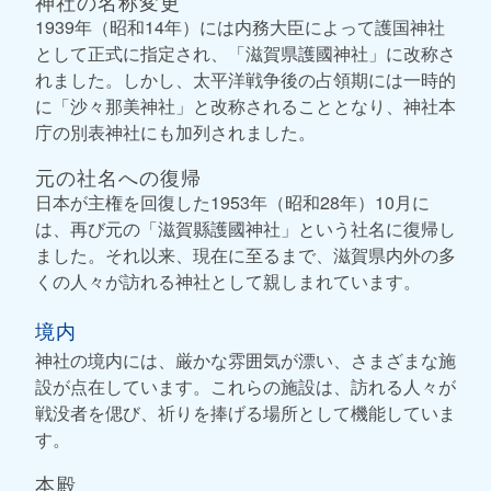
神社の名称変更
1939年（昭和14年）には内務大臣によって護国神社
として正式に指定され、「滋賀県護國神社」に改称さ
れました。しかし、太平洋戦争後の占領期には一時的
に「沙々那美神社」と改称されることとなり、神社本
庁の別表神社にも加列されました。
元の社名への復帰
日本が主権を回復した1953年（昭和28年）10月に
は、再び元の「滋賀縣護國神社」という社名に復帰し
ました。それ以来、現在に至るまで、滋賀県内外の多
くの人々が訪れる神社として親しまれています。
境内
神社の境内には、厳かな雰囲気が漂い、さまざまな施
設が点在しています。これらの施設は、訪れる人々が
戦没者を偲び、祈りを捧げる場所として機能していま
す。
本殿