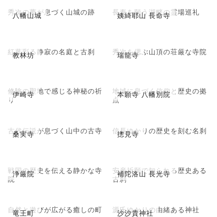
秀次の夢が息づく山城の跡
長寿を願う湖畔の霊場巡礼
八幡山城
姨綺耶山 長命寺
紅葉彩る静寂の名庭と古刹
秀次を偲ぶ山頂の荘厳な寺院
教林坊
瑞龍寺
修験の聖地で感じる神秘の祈
地域に息づく信仰と歴史の拠
伊崎寺
本願寺 八幡別院
り
点
古代伝説が息づく山中の古寺
信長ゆかりの歴史を刻む名刹
桑実寺
摠見寺
戦国の歴史を伝える静かな寺
安産祈願で知られる歴史ある
浄厳院
補陀洛山 長光寺
院
古刹
自然と遊びが広がる癒しの町
源氏ゆかりの由緒ある神社
竜王町
沙沙貴神社