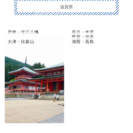
滋賀県
彦根・近江八幡
長浜・米原
草津市・守山
甲賀・信楽
大津・比叡山
湖西・高島