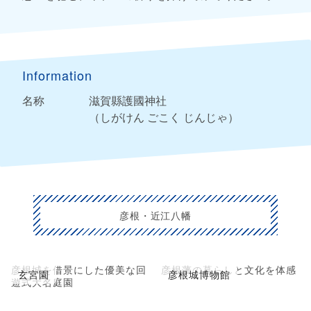
Information
名称
滋賀縣護國神社
（しがけん ごこく じんじゃ）
彦根・近江八幡
彦根城を借景にした優美な回
彦根藩の暮らしと文化を体感
玄宮園
彦根城博物館
遊式大名庭園