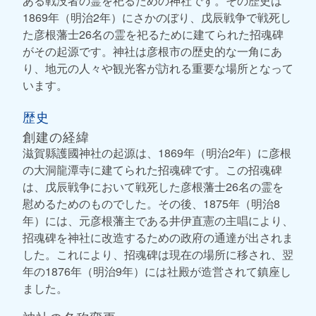
ある戦没者の霊を祀るための神社です。その歴史は
1869年（明治2年）にさかのぼり、戊辰戦争で戦死し
た彦根藩士26名の霊を祀るために建てられた招魂碑
がその起源です。神社は彦根市の歴史的な一角にあ
り、地元の人々や観光客が訪れる重要な場所となって
います。
歴史
創建の経緯
滋賀縣護國神社の起源は、1869年（明治2年）に彦根
の大洞龍潭寺に建てられた招魂碑です。この招魂碑
は、戊辰戦争において戦死した彦根藩士26名の霊を
慰めるためのものでした。その後、1875年（明治8
年）には、元彦根藩主である井伊直憲の主唱により、
招魂碑を神社に改造するための政府の通達が出されま
した。これにより、招魂碑は現在の場所に移され、翌
年の1876年（明治9年）には社殿が造営されて鎮座し
ました。