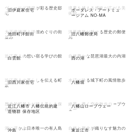
ヴォーリズ建築が彩る歴史邸
境界を越える感性が広がる美
旧伊庭家住宅
ボーダレス・アートミュ
宅
術館
ージアム NO-MA
大正浪漫漂う洋館めぐりの街
洋風建築が魅せる歴史の郵便
池田町洋館街
旧八幡郵便局
並み
局
近江商人の想い宿る学びの館
自然豊かな琵琶湖最大の内湖
白雲館
西の湖
近江商人の暮らしを伝える町
水辺に映る城下町の風情散歩
旧西川家住宅
八幡堀
家
歴史的町並みが残る美しき保
絶景へ導く空中散歩ロープウ
近江八幡市 八幡伝統的建
八幡山ロープウェー
存地区
ェー
造物群 保存地区
湖に浮かぶ日本唯一の有人島
自然と歴史が織りなす魅力の
沖島
東近江市