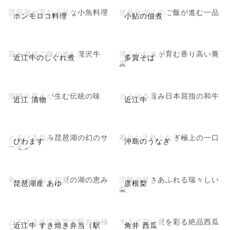
琵琶湖が育む上品な小魚料理
甘辛仕立てのご飯が進む一品
ホンモロコ料理
小鮎の佃煮
旨み凝縮ご飯が進む贅沢牛
清らかな水が育む香り高い蕎
近江牛のしぐれ煮
多賀そば
麦
湖畔の風土が生む伝統の味
とろける旨み日本屈指の和牛
近江 漬物
近江牛
とろける旨み琵琶湖の幻のサ
希少な天然うなぎ極上の一口
びわます
沖島のうなぎ
ーモン
丸ごと味わう初夏の湖の恵み
完熟の甘さあふれる瑞々しい
琵琶湖産 あゆ
彦根梨
梨
とろける近江牛贅沢駅弁の極
大玉で甘い夏を彩る絶品西瓜
近江牛 すき焼き弁当（駅
角井 西瓜