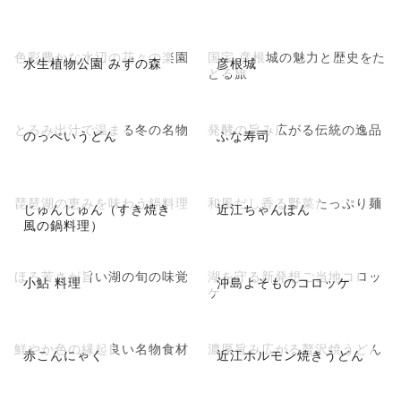
色彩豊かな水辺の花々の楽園
国宝 彦根城の魅力と歴史をた
水生植物公園 みずの森
彦根城
どる旅
とろみ出汁で温まる冬の名物
発酵の旨み広がる伝統の逸品
のっぺいうどん
ふな寿司
琵琶湖の恵みを味わう鍋料理
和風だし香る野菜たっぷり麺
じゅんじゅん（すき焼き
近江ちゃんぽん
風の鍋料理）
ほろ苦さが旨い湖の旬の味覚
湖を守る新発想ご当地コロッ
小鮎 料理
沖島よそものコロッケ
ケ
鮮やか色の縁起良い名物食材
濃厚旨み広がる贅沢焼うどん
赤こんにゃく
近江ホルモン焼きうどん