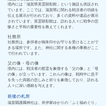
境内には「滋賀県英霊顕彰館」という施設も併設され
ています。ここでは、滋賀県に関わる戦没者の功績を
伝える展示が行われており、多くの資料や遺品が展示
されています。英霊顕彰館は、訪れる人々に戦争の悲
惨さと平和の重要性を教えてくれます。
社務所
社務所は、参拝者が御朱印やお守りを受けることがで
きる場所です。また、神社に関する各種の事務がここ
で行われています。
父の像・母の像
境内には、戦没者の慰霊を象徴する「父の像」と「母
の像」が立っています。これらの像は、戦時中に息子
を失った両親の悲しみと祈りを象徴しており、訪れる
人々に深い感銘を与えます。
前後の札所
滋賀縣護國神社は、井伊家ゆかりの「ふく福めぐり」