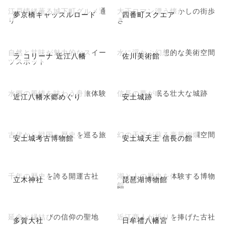
江戸情緒薫る城下町グルメ通
大正ロマン漂う懐かしの街歩
夢京橋キャッスルロード
四番町スクエア
り
き
自然と甘味が魅力的なスイー
水に浮かぶ幻想的な美術空間
ラ コリーナ 近江八幡
佐川美術館
ツスポット
水郷の風情を味わう舟旅体験
信長の夢が眠る壮大な城跡
近江八幡水郷めぐり
安土城跡
古代から戦国へ歴史を巡る旅
幻の天守が蘇る豪華絢爛空間
安土城考古博物館
安土城天主 信長の館
千年の歴史を誇る開運古社
湖と人の歴史を体験する博物
立木神社
琵琶湖博物館
館
延命と縁結びの信仰の聖地
近江商人が祈りを捧げた古社
多賀大社
日牟禮八幡宮