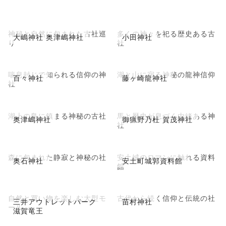
神秘と自然に包まれた古社巡
多くの神々を祀る歴史ある古
大嶋神社 奥津嶋神社
小田神社
り
社
喘息封じで知られる信仰の神
湖と山に宿る神秘の龍神信仰
百々神社
藤ヶ崎龍神社
社
湖上の島に鎮まる神秘の古社
馬と歴史が息づく由緒ある神
奥津嶋神社
御猟野乃杜 賀茂神社
社
森に包まれた静寂と神秘の社
安土城のロマンに触れる資料
奥石神社
安土町城郭資料館
館
自然と買い物を楽しむ大型モ
古代から続く信仰と伝統の社
三井アウトレットパーク
苗村神社
ール
滋賀竜王