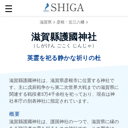
☰
>
>
滋賀県
彦根・近江八幡
滋賀縣護國神社
（しがけん ごこく じんじゃ）
英霊を祀る静かな祈りの杜
滋賀縣護國神社は、滋賀県彦根市に位置する神社で
す。主に戊辰戦争から第二次世界大戦までの滋賀県に
関連する戦歿者3万4千余柱を祀っており、現在は神
社本庁の別表神社に指定されています。
概要
滋賀縣護國神社は、護国神社の一つで、滋賀県に縁の