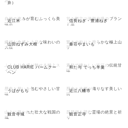
み
弁）
自然の恵みが育むふっくら美
甘み際立つ滋賀自慢のブラン
近江米
信長ねぎ・豊浦ねぎ
味米
ド葱
繊細な食感と上品な味わいの
驚きの粘りと滑らかな極上山
山田ねずみ大根
秦荘やまいも
大根
芋
ふんわり食感が魅せる極上ス
素朴で懐かしい近江の伝統甘
CLUB HARIE バームクー
和た与 でっち羊羹
イーツ
味
ヘン
歴史と想いを包むやさしい甘
歴史と水郷が織りなす美しい
うばがもち
近江八幡市
味
街
山上に築かれた壮大な戦国の
琵琶湖を望む霊場の絶景と祈
観音寺城
観音正寺
城
り