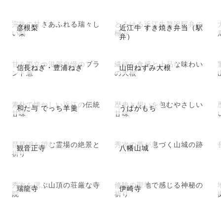
完熟の甘さあふれる瑞々し
とろける近江牛贅沢駅弁の
彦根梨
近江牛 すき焼き弁当（駅
い梨
極み
弁）
甘み際立つ滋賀自慢のブラ
繊細な食感と上品な味わい
信長ねぎ・豊浦ねぎ
山田ねずみ大根
ンド葱
の大根
素朴で懐かしい近江の伝統
歴史と想いを包むやさしい
和た与 でっち羊羹
うばがもち
甘味
甘味
琵琶湖を望む霊場の絶景と
秀次の夢が息づく山城の跡
観音正寺
八幡山城
祈り
秀次を偲ぶ山頂の荘厳な寺
修験の聖地で感じる神秘の
瑞龍寺
伊崎寺
院
祈り