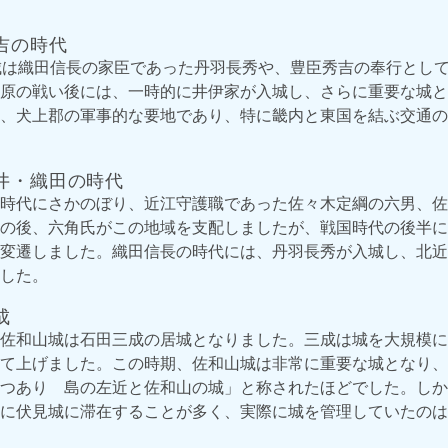
吉の時代
城は織田信長の家臣であった丹羽長秀や、豊臣秀吉の奉行とし
原の戦い後には、一時的に井伊家が入城し、さらに重要な城と
、犬上郡の軍事的な要地であり、特に畿内と東国を結ぶ交通の
井・織田の時代
時代にさかのぼり、近江守護職であった佐々木定綱の六男、佐
の後、六角氏がこの地域を支配しましたが、戦国時代の後半に
変遷しました。織田信長の時代には、丹羽長秀が入城し、北近
した。
成
佐和山城は石田三成の居城となりました。三成は城を大規模に
て上げました。この時期、佐和山城は非常に重要な城となり、
つあり 島の左近と佐和山の城」と称されたほどでした。しか
に伏見城に滞在することが多く、実際に城を管理していたのは