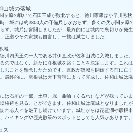
和山城の落城
）の関ヶ原の戦いで石田三成が敗北すると、徳川家康は小早川秀
時、城には約2800人の守備兵しかおらず、多くの兵が関ヶ原
らず、城兵は奮闘しましたが、最終的には城内で裏切りが発生し
、正継やその家族も自害し、一族は滅亡しました。
築城
徳川四天王の一人である井伊直政が佐和山城に入城しました。
るのではなく、新たに彦根城を築くことを決定します。これは
しむことを懸念したためです。直政が築城を開始する前に亡く
。最終的に、彦根城は天下普請によって完成し、佐和山城は廃
には石垣の一部、土塁、堀、曲輪（くるわ）などが残っていま
塩櫓跡も見ることができます。佐和山城は廃城となりましたが
訪れる人々を魅了し続けています。城址からは琵琶湖や彦根市
、ハイキングや歴史散策のスポットとしても人気があります。
セス