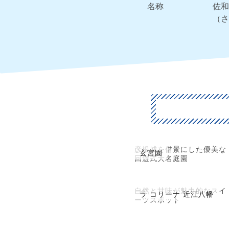
名称
佐和
（さ
彦根城を借景にした優美な
玄宮園
回遊式大名庭園
自然と甘味が魅力的なスイ
ラ コリーナ 近江八幡
ーツスポット