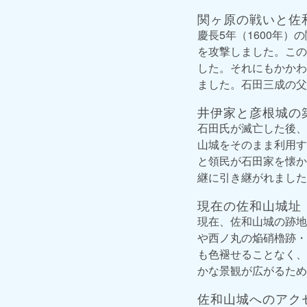
関ヶ原の戦いと佐
慶長5年（1600年
を攻撃しました。この
した。それにもかかわ
ました。石田三成の父
井伊家と彦根城の
石田氏が滅亡した後、
山城をそのまま利用す
と領民が石田家を懐か
継に引き継がれました
現在の佐和山城址
現在、佐和山城の跡地
や西ノ丸の焔硝櫓跡・
も色褪せることなく、
かな景観が広がるため
佐和山城へのアク