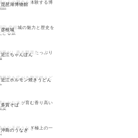
湖と人の歴史を体験する博
琵琶湖博物館
物館
国宝 彦根城の魅力と歴史を
彦根城
たどる旅
和風だし香る野菜たっぷり
近江ちゃんぽん
麺
濃厚旨み広がる贅沢焼うど
近江ホルモン焼きうどん
ん
清らかな水が育む香り高い
多賀そば
蕎麦
希少な天然うなぎ極上の一
沖島のうなぎ
口