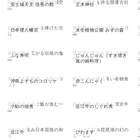
幻の天守が蘇る豪華絢爛空
千年の歴史を誇る開運古社
安土城天主 信長の館
立木神社
間
近江商人が祈りを捧げた古
色彩豊かな水辺の花々の楽
日牟禮八幡宮
水生植物公園 みずの森
社
園
発酵の旨み広がる伝統の逸
琵琶湖の恵みを味わう鍋料
ふな寿司
じゅんじゅん（すき焼き
品
理
風の鍋料理）
湖を守る新発想ご当地コロ
鮮やか色の縁起良い名物食
沖島よそものコロッケ
赤こんにゃく
ッケ
材
甘辛仕立てのご飯が進む一
旨み凝縮ご飯が進む贅沢牛
小鮎の佃煮
近江牛のしぐれ煮
品
とろける旨み日本屈指の和
とろける旨み琵琶湖の幻の
近江牛
びわます
牛
サーモン