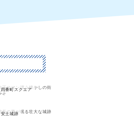
大正ロマン漂う懐かしの街
四番町スクエア
歩き
信長の夢が眠る壮大な城跡
安土城跡