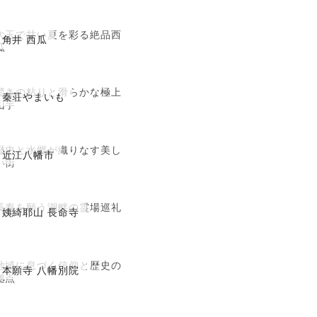
大玉で甘い夏を彩る絶品西
角井 西瓜
瓜
驚きの粘りと滑らかな極上
秦荘やまいも
山芋
歴史と水郷が織りなす美し
近江八幡市
い街
長寿を願う湖畔の霊場巡礼
姨綺耶山 長命寺
地域に息づく信仰と歴史の
本願寺 八幡別院
拠点