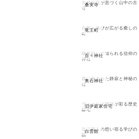
古代伝説が息づく山中の古
桑実寺
寺
自然と遊びが広がる癒しの
竜王町
町
喘息封じで知られる信仰の
百々神社
神社
森に包まれた静寂と神秘の
奥石神社
社
ヴォーリズ建築が彩る歴史
旧伊庭家住宅
邸宅
近江商人の想い宿る学びの
白雲館
館