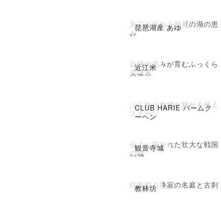
丸ごと味わう初夏の湖の恵
琵琶湖産 あゆ
み
自然の恵みが育むふっくら
近江米
美味米
ふんわり食感が魅せる極上
CLUB HARIE バームク
スイーツ
ーヘン
山上に築かれた壮大な戦国
観音寺城
の城
紅葉彩る静寂の名庭と古刹
教林坊