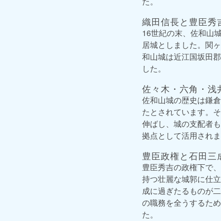
た。
織田信長と豊臣秀
16世紀の末、佐和山
居城としました。関ヶ
和山城は近江国坂田郡
した。
佐々木・六角・浅
佐和山城の歴史は鎌倉
たとされています。そ
伸ばし、城の支配者も
拠点として活用されま
豊臣政権と石田三
豊臣秀吉の政権下で、
持つ壮麗な城郭に仕立
成に過ぎたるものが二
の職務を全うするため
た。