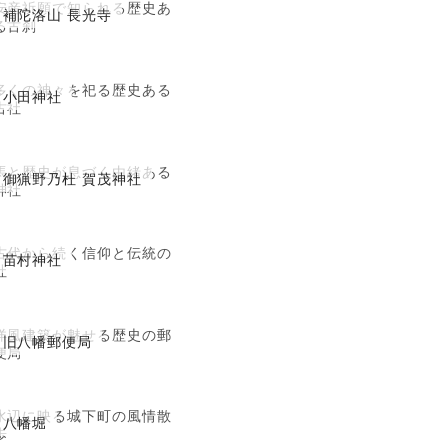
安産祈願で知られる歴史あ
補陀洛山 長光寺
る古刹
多くの神々を祀る歴史ある
小田神社
古社
馬と歴史が息づく由緒ある
御猟野乃杜 賀茂神社
神社
古代から続く信仰と伝統の
苗村神社
社
洋風建築が魅せる歴史の郵
旧八幡郵便局
便局
水辺に映る城下町の風情散
八幡堀
歩