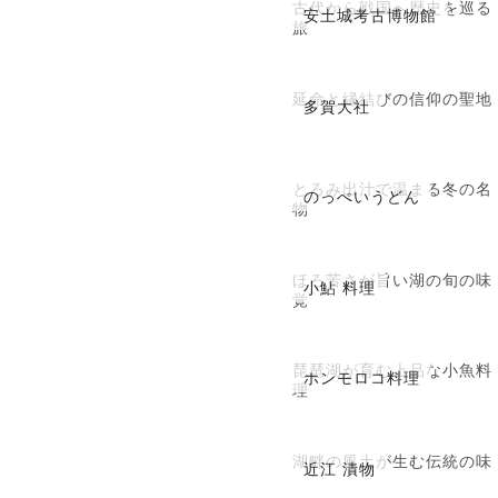
古代から戦国へ歴史を巡る
安土城考古博物館
旅
延命と縁結びの信仰の聖地
多賀大社
とろみ出汁で温まる冬の名
のっぺいうどん
物
ほろ苦さが旨い湖の旬の味
小鮎 料理
覚
琵琶湖が育む上品な小魚料
ホンモロコ料理
理
湖畔の風土が生む伝統の味
近江 漬物