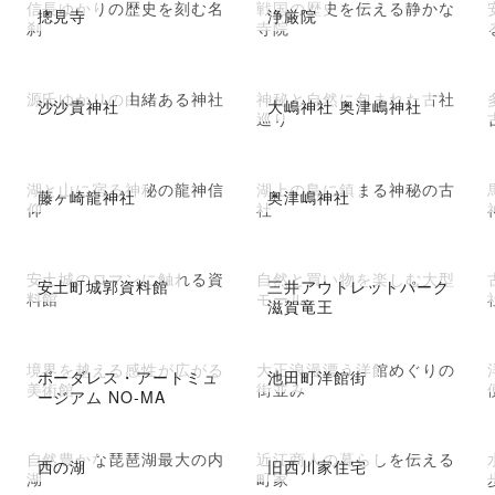
信長ゆかりの歴史を刻む名
戦国の歴史を伝える静かな
摠見寺
浄厳院
刹
寺院
源氏ゆかりの由緒ある神社
神秘と自然に包まれた古社
沙沙貴神社
大嶋神社 奥津嶋神社
巡り
湖と山に宿る神秘の龍神信
湖上の島に鎮まる神秘の古
藤ヶ崎龍神社
奥津嶋神社
仰
社
安土城のロマンに触れる資
自然と買い物を楽しむ大型
安土町城郭資料館
三井アウトレットパーク
料館
モール
滋賀竜王
境界を越える感性が広がる
大正浪漫漂う洋館めぐりの
ボーダレス・アートミュ
池田町洋館街
美術館
街並み
ージアム NO-MA
自然豊かな琵琶湖最大の内
近江商人の暮らしを伝える
西の湖
旧西川家住宅
湖
町家