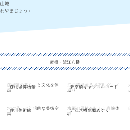
山城
わやまじょう）
彦根・近江八幡
彦根藩の暮らしと文化を体
江戸情緒薫る城下町グルメ
彦根城博物館
夢京橋キャッスルロード
感
通り
水に浮かぶ幻想的な美術空
水郷の風情を味わう舟旅体
佐川美術館
近江八幡水郷めぐり
間
験