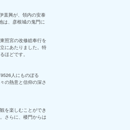
井伊直興が、領内の安泰
地は、彦根城の鬼門に
東照宮の改修総奉行を
立にあたりました。特
るほどです。
526人にものぼる
々の熱意と信仰の深さ
観を楽しむことができ
。さらに、楼門からは