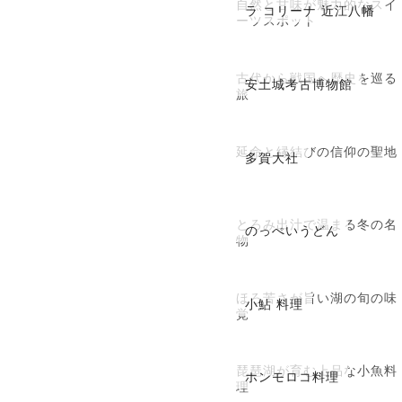
自然と甘味が魅力的なスイ
ラ コリーナ 近江八幡
ーツスポット
古代から戦国へ歴史を巡る
安土城考古博物館
旅
延命と縁結びの信仰の聖地
多賀大社
とろみ出汁で温まる冬の名
のっぺいうどん
物
ほろ苦さが旨い湖の旬の味
小鮎 料理
覚
琵琶湖が育む上品な小魚料
ホンモロコ料理
理