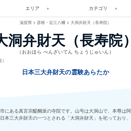
エリア
カテゴリ
>
>
滋賀県
彦根・近江八幡
大洞弁財天（長寿院）
大洞弁財天（長寿院
（おおほら べんざいてん ちょうじゅいん）
院）
日本三大弁財天の霊験あらたか
市にある真言宗醍醐派の寺院です。山号は大洞山で、本尊は阿
日本三大弁財天の一つとされる「大洞弁財天」を祀っており、