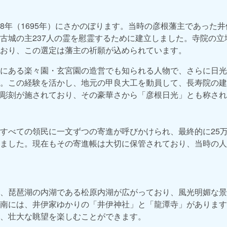
8年（1695年）にさかのぼります。当時の彦根藩主であった
古城の主237人の霊を慰霊するために建立しました。寺院の立
おり、この選定は藩主の祈願が込められています。
にある楽々園・玄宮園の造営でも知られる人物で、さらに日光
。この経験を活かし、地元の甲良大工を動員して、長寿院の建
彫刻が施されており、その豪華さから「彦根日光」とも称され
すべての領民に一文ずつの寄進が呼びかけられ、最終的に25万9
ました。現在もその寄進帳は大切に保管されており、当時の人
、琵琶湖の内湖である松原内湖が広がっており、風光明媚な景
南には、井伊家ゆかりの「井伊神社」と「龍潭寺」があります
、壮大な眺望を楽しむことができます。