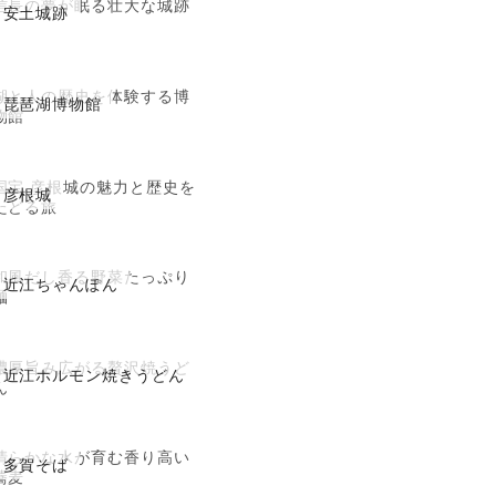
信長の夢が眠る壮大な城跡
安土城跡
湖と人の歴史を体験する博
琵琶湖博物館
物館
国宝 彦根城の魅力と歴史を
彦根城
たどる旅
和風だし香る野菜たっぷり
近江ちゃんぽん
麺
濃厚旨み広がる贅沢焼うど
近江ホルモン焼きうどん
ん
清らかな水が育む香り高い
多賀そば
蕎麦