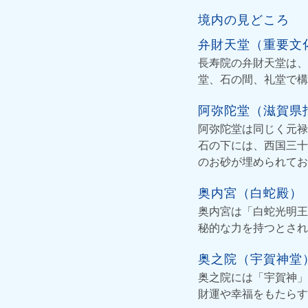
境内の見どころ
弁財天堂（重要文
長寿院の弁財天堂は、
堂、石の間、礼堂で構
阿弥陀堂（滋賀県
阿弥陀堂は同じく元禄
石の下には、西国三十
のお砂が埋められてお
奥内宮（白蛇殿）
奥内宮は「白蛇光明王
秘的な力を持つとされ
奥之院（宇賀神堂
奥之院には「宇賀神」
財運や幸福をもたらす