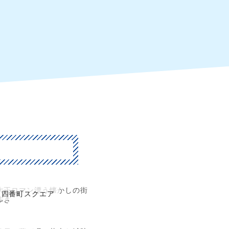
大正ロマン漂う懐かしの街
四番町スクエア
歩き