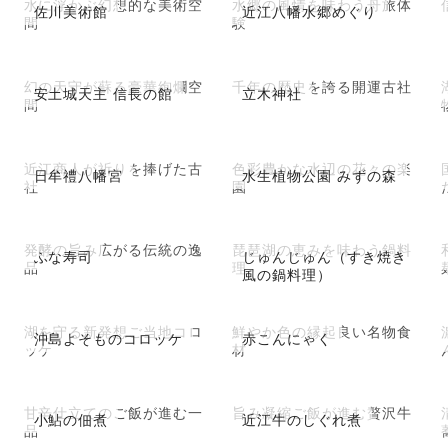
水に浮かぶ幻想的な美術空
水郷の風情を味わう舟旅体
佐川美術館
近江八幡水郷めぐり
間
験
幻の天守が蘇る豪華絢爛空
千年の歴史を誇る開運古社
安土城天主 信長の館
立木神社
間
近江商人が祈りを捧げた古
色彩豊かな水辺の花々の楽
日牟禮八幡宮
水生植物公園 みずの森
社
園
発酵の旨み広がる伝統の逸
琵琶湖の恵みを味わう鍋料
ふな寿司
じゅんじゅん（すき焼き
品
理
風の鍋料理）
湖を守る新発想ご当地コロ
鮮やか色の縁起良い名物食
沖島よそものコロッケ
赤こんにゃく
ッケ
材
甘辛仕立てのご飯が進む一
旨み凝縮ご飯が進む贅沢牛
小鮎の佃煮
近江牛のしぐれ煮
品