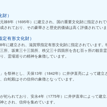
化財）
元禄8年（1695年）に建立され、国の重要文化財に指定され
成されており、その豪華さと歴史的価値は高く評価されていま
指定有形文化財）
8年に建立され、滋賀県指定有形文化財に指定されています。
三所、坂東三十三箇所、秩父三十四箇所を含む百ヶ所の観音霊
り、霊場巡りの精神を象徴しています。
」を祭神とし、天保13年（1842年）に井伊直亮によって建立
、白蛇殿はその信仰の象徴となっています。
）
が祀られており、安永4年（1775年）に井伊直幸によって建
神とされ、信仰を集めています。