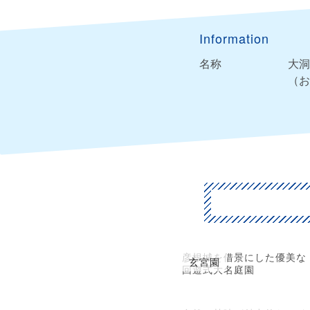
Information
名称
大洞
（お
彦根城を借景にした優美な
玄宮園
回遊式大名庭園