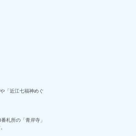
や「近江七福神めぐ
3番札所の「青岸寺」
す。