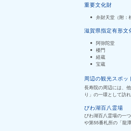
重要文化財
弁財天堂（附：
滋賀県指定有形文
阿弥陀堂
楼門
経蔵
宝蔵
周辺の観光スポッ
長寿院の周辺には、他
り」の一環として訪れ
びわ湖百八霊場
びわ湖百八霊場の一つ
や第55番札所の「龍