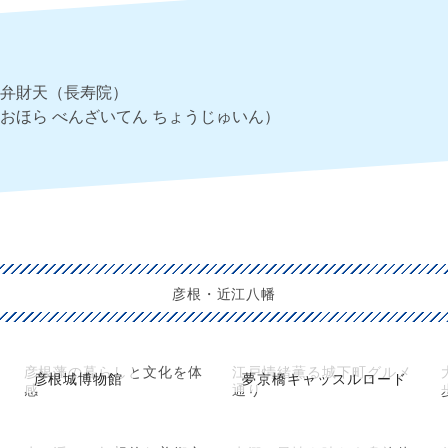
弁財天（長寿院）
おほら べんざいてん ちょうじゅいん）
彦根・近江八幡
彦根藩の暮らしと文化を体
江戸情緒薫る城下町グルメ
彦根城博物館
夢京橋キャッスルロード
感
通り