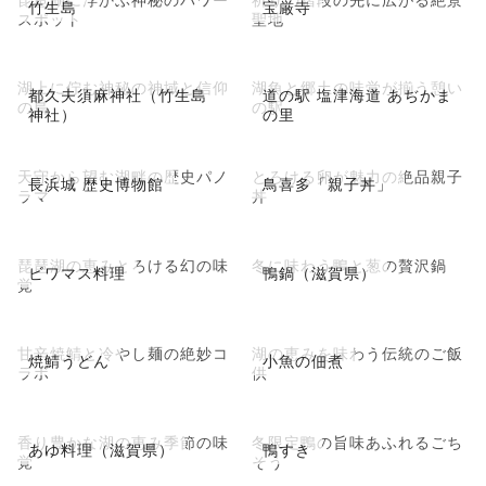
竹生島
宝厳寺
スポット
聖地
湖上に佇む神秘の神域と信仰
湖魚と郷土の味覚が揃う憩い
都久夫須麻神社（竹生島
道の駅 塩津海道 あぢかま
の島
の駅
神社）
の里
天守から望む湖畔の歴史パノ
とろける卵が魅力の絶品親子
長浜城 歴史博物館
鳥喜多「親子丼」
ラマ
丼
琵琶湖の恵みとろける幻の味
冬に味わう鴨と葱の贅沢鍋
ビワマス料理
鴨鍋（滋賀県）
覚
甘辛焼鯖と冷やし麺の絶妙コ
湖の恵みを味わう伝統のご飯
焼鯖うどん
小魚の佃煮
ラボ
供
香り豊かな湖の恵み季節の味
冬限定鴨の旨味あふれるごち
あゆ料理（滋賀県）
鴨すき
覚
そう