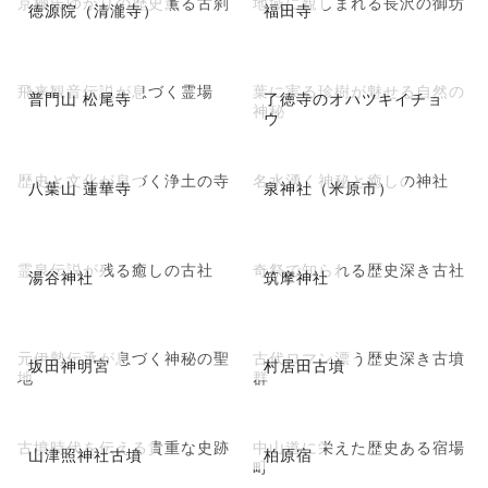
京極氏ゆかりの歴史薫る古刹
地域に親しまれる長沢の御坊
徳源院（清瀧寺）
福田寺
飛来観音伝説が息づく霊場
葉に実る珍樹が魅せる自然の
普門山 松尾寺
了徳寺のオハツキイチョ
神秘
ウ
歴史と文化が息づく浄土の寺
名水湧く神秘と癒しの神社
八葉山 蓮華寺
泉神社（米原市）
霊泉伝説が残る癒しの古社
奇祭で知られる歴史深き古社
湯谷神社
筑摩神社
元伊勢伝承が息づく神秘の聖
古代ロマン漂う歴史深き古墳
坂田神明宮
村居田古墳
地
群
古墳時代を伝える貴重な史跡
中山道に栄えた歴史ある宿場
山津照神社古墳
柏原宿
町