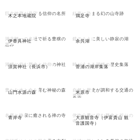
巨大地蔵が見守る信仰の名所
紅葉に染まる幻の山寺跡
木之本地蔵院
鶏足寺
湖北随一の名社で祈る豊穣の
鏡のように美しい静寂の湖
伊香具神社
余呉湖
恵み
湖畔に佇む歴史と信仰の神社
時が止まる湖畔の歴史集落
須賀神社（長浜市）
菅浦の湖岸集落
豊かな水と命を育む神秘の森
自然と歴史が調和する交通の
山門水源の森
米原市
要衝
名庭と静寂に癒される禅の寺
伊吹山麓に佇む歴史と祈りの
青岸寺
大原観音寺（伊富貴山 観
寺
音護国寺）