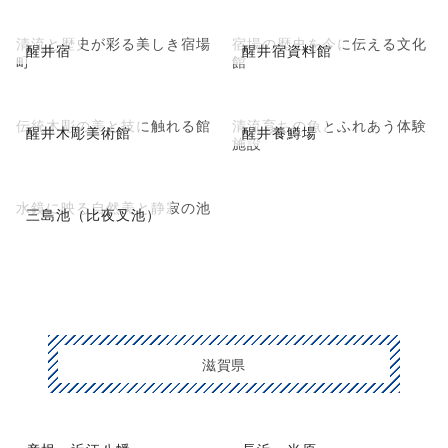
清流と歴史が彩る美しき宿場
宿場の歴史を今に伝える文化
醒井宿
醒井宿資料館
町
館
伝統木彫の美と技に触れる館
清流育ちの魚とふれあう体験
醒井木彫美術館
醒井養鱒場
施設
水鏡に映る自然美と静寂の池
三島池（比夜叉池）
滋賀県