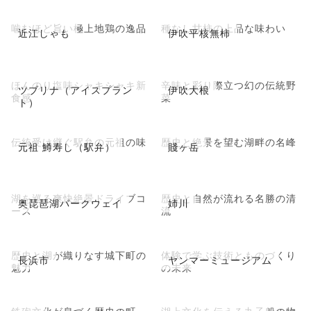
噛むほど旨い極上地鶏の逸品
種なし甘柿の上品な味わい
近江しゃも
伊吹平核無柿
ほんのり塩味シャキシャキ新
辛味と彩り際立つ幻の伝統野
ツブリナ（アイスプラン
伊吹大根
食感
菜
ト）
伝統受け継ぐ駅弁の元祖の味
歴史と絶景を望む湖畔の名峰
元祖 鱒寿し（駅弁）
賤ヶ岳
湖を巡る爽快絶景ドライブコ
歴史と自然が流れる名勝の清
奥琵琶湖パークウェイ
姉川
ース
流
歴史と湖が織りなす城下町の
体験で学ぶ技術とものづくり
長浜市
ヤンマーミュージアム
魅力
の未来