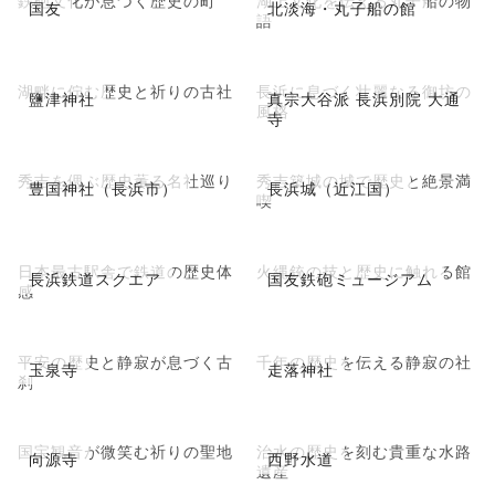
鉄砲文化が息づく歴史の町
湖上文化を伝える丸子船の物
国友
北淡海・丸子船の館
語
湖畔に佇む歴史と祈りの古社
長浜に息づく壮麗なる御坊の
鹽津神社
真宗大谷派 長浜別院 大通
風格
寺
秀吉を偲ぶ歴史薫る名社巡り
秀吉築城の城で歴史と絶景満
豊国神社（長浜市）
長浜城（近江国）
喫
日本最古駅舎で鉄道の歴史体
火縄銃の技と歴史に触れる館
長浜鉄道スクエア
国友鉄砲ミュージアム
感
平安の歴史と静寂が息づく古
千年の歴史を伝える静寂の社
玉泉寺
走落神社
刹
国宝観音が微笑む祈りの聖地
治水の歴史を刻む貴重な水路
向源寺
西野水道
遺産