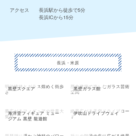
アクセス
長浜駅から徒歩で5分
長浜ICから15分
長浜・米原
明治情緒とガラス煌めく街歩
歴史建築で楽しむガラス芸術
黒壁スクエア
黒壁ガラス館
き
空間
夢広がるフィギュアの世界大
絶景広がる天空ドライブロー
海洋堂フィギュア ミュー
伊吹山ドライブウェイ
集結
ド
ジアム 黒壁 龍遊館
琵琶湖に浮かぶ神秘のパワー
祈りの階段の先に広がる絶景