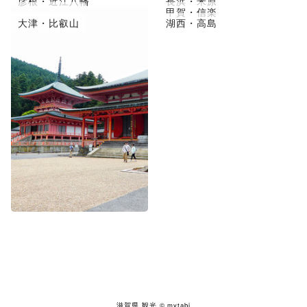
彦根・近江八幡
長浜・米原
草津市・守山
甲賀・信楽
大津・比叡山
湖西・高島
滋賀県 観光
© mytabi