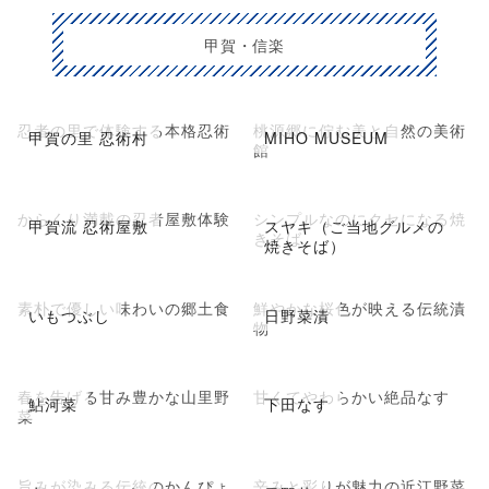
甲賀・信楽
忍者の里で体験する本格忍術
桃源郷に佇む美と自然の美術
甲賀の里 忍術村
MIHO MUSEUM
館
からくり満載の忍者屋敷体験
シンプルなのにクセになる焼
甲賀流 忍術屋敷
スヤキ（ご当地グルメの
きそば
焼きそば）
素朴で優しい味わいの郷土食
鮮やかな桜色が映える伝統漬
いもつぶし
日野菜漬
物
春を告げる甘み豊かな山里野
甘くてやわらかい絶品なす
鮎河菜
下田なす
菜
旨みが染みる伝統のかんぴょ
辛みと彩りが魅力の近江野菜