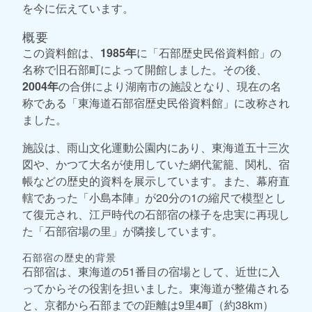
を今に伝えています。
概要
この資料館は、
1985年
に「石部歴史民俗資料館」の
名称で旧石部町によって開館しました。その後、
2004年
の合併により湖南市の施設となり、現在の名
称である「東海道石部宿歴史民俗資料館」に改称され
ました。
施設は、雨山文化運動公園内にあり、東海道五十三次
図や、かつて大名が使用していた網代駕籠、関札、宿
帳などの歴史的資料を展示しています。また、幕府直
轄であった「小島本陣」が20分の1の縮尺で模型とし
て復元され、江戸時代の石部宿の様子を忠実に再現し
た「石部宿場の里」が隣接しています。
石部宿の歴史的背景
石部宿は、東海道の51番目の宿場として、近世に入
ってからその役割を担いました。東海道が整備される
と、京都から石部までの距離は9里4町（約38km）