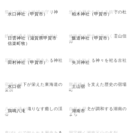
祭りで賑わう地域の守り神
悠久の歴史を伝える鎮守の杜
水口神社（甲賀市）
柏木神社（甲賀市）
鉄道が通る神秘の森の神社
修験道の歴史が息づく霊山信
日雲神社（滋賀県甲賀市
飯道神社（甲賀市）
仰
信楽町牧）
厄除けで名高い歴史ある神社
願いを叶える神々を祀る古社
田村神社（甲賀市）
矢川神社
宿場と城下が栄えた東海道の
難所越えを支えた歴史の宿場
水口宿
土山宿
要所
町
八つの滝が織りなす癒しの渓
自然と歴史が調和する湖南の
鶏鳴八滝
湖南市
谷
まち
鬼ばしりで知られる歴史ある
国宝輝く湖南三山の名刹