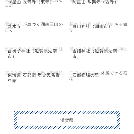
阿星山 長寿寺（東寺）
阿星山 常楽寺（西寺）
古刹
薬師信仰が息づく湖南三山の
長寿寺に寄り添う歴史ある鎮
善水寺
白山神社（湖南市）
古寺
守
重要文化財の本殿を持つ古社
湧水と女神を祀る癒しの神社
吉御子神社（滋賀県湖南
吉姫神社（滋賀県湖南
市）
市）
宿場文化を伝える歴史資料館
江戸の街並みを体感できる宿
東海道 石部宿 歴史民俗資
石部宿場の里
場
料館
滋賀県