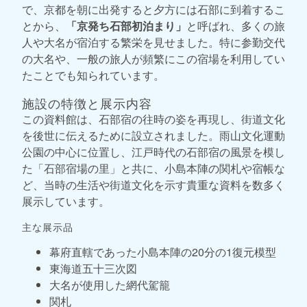
で、京都を朝に出発すると夕方には石部に到着するこ
とから、
「京発ち石部初泊まり」
と呼ばれ、多くの旅
人や大名が宿泊する繁栄を見せました。特に参勤交代
の大名や、一般の旅人が頻繁にこの宿場を利用してい
たことでも知られています。
施設の特徴と展示内容
この資料館は、石部宿の往時の姿を再現し、街道文化
を後世に伝えるために設立されました。雨山文化運動
公園の中心に位置し、江戸時代の石部宿の風景を模し
た「石部宿場の里」と共に、小島本陣の関札や宿帳な
ど、当時の生活や街道文化を示す貴重な資料を数多く
展示しています。
主な展示品
幕府直轄であった小島本陣の20分の1復元模型
東海道五十三次図
大名が使用した網代駕籠
関札