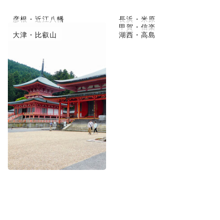
彦根・近江八幡
長浜・米原
草津市・守山
甲賀・信楽
大津・比叡山
湖西・高島