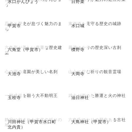
水口かんぴょう
日野菜
う
忍者と歴史が息づく魅力のま
東海道を見守る歴史の城跡
甲賀市
水口城
ち
六角形が美しい貴重な歴史建
最澄ゆかりの歴史深い古刹
六角堂（甲賀市）
櫟野寺
築
心の字の庭園が美しい名刹
山上に佇む祈りの観音霊場
大池寺
大岡寺
一願成就を願う大不動明王
武士が崇めた勝運と火の神社
玉桂寺
油日神社
静寂に包まれた古代の祈りの
六角氏ゆかりの歴史ある古社
川田神社（甲賀市水口町
大鳥神社（甲賀市）
地
北内貴）