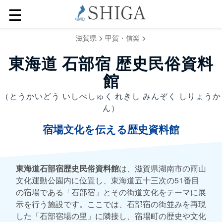
☰
>
>
滋賀県
甲賀・信楽
東海道 石部宿 歴史民俗資料
館
（とうかいどう いしべしゅく れきし みんぞく しりょうか
ん）
宿場文化を伝える歴史資料館
東海道石部宿歴史民俗資料館
は、滋賀県湖南市の雨山
文化運動公園内に位置し、東海道五十三次の51番目
の宿場である「石部宿」とその街道文化をテーマに展
示を行う施設です。ここでは、石部宿の街並みを再現
した「石部宿場の里」に隣接し、宿場町の歴史や文化