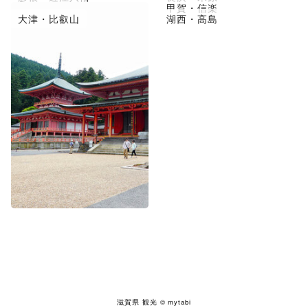
草津市・守山
甲賀・信楽
大津・比叡山
湖西・高島
滋賀県 観光
© mytabi