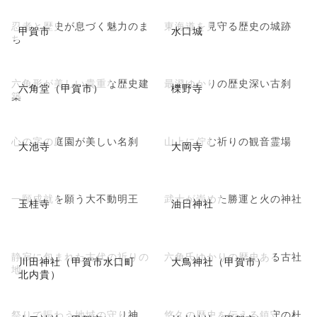
忍者と歴史が息づく魅力のま
東海道を見守る歴史の城跡
甲賀市
水口城
ち
六角形が美しい貴重な歴史建
最澄ゆかりの歴史深い古刹
六角堂（甲賀市）
櫟野寺
築
心の字の庭園が美しい名刹
山上に佇む祈りの観音霊場
大池寺
大岡寺
一願成就を願う大不動明王
武士が崇めた勝運と火の神社
玉桂寺
油日神社
静寂に包まれた古代の祈りの
六角氏ゆかりの歴史ある古社
川田神社（甲賀市水口町
大鳥神社（甲賀市）
地
北内貴）
祭りで賑わう地域の守り神
悠久の歴史を伝える鎮守の杜