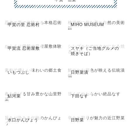
忍者の里で体験する本格忍術
桃源郷に佇む美と自然の美術
甲賀の里 忍術村
MIHO MUSEUM
館
からくり満載の忍者屋敷体験
シンプルなのにクセになる焼
甲賀流 忍術屋敷
スヤキ（ご当地グルメの
きそば
焼きそば）
素朴で優しい味わいの郷土食
鮮やかな桜色が映える伝統漬
いもつぶし
日野菜漬
物
春を告げる甘み豊かな山里野
甘くてやわらかい絶品なす
鮎河菜
下田なす
菜
旨みが染みる伝統のかんぴょ
辛みと彩りが魅力の近江野菜
水口かんぴょう
日野菜
う