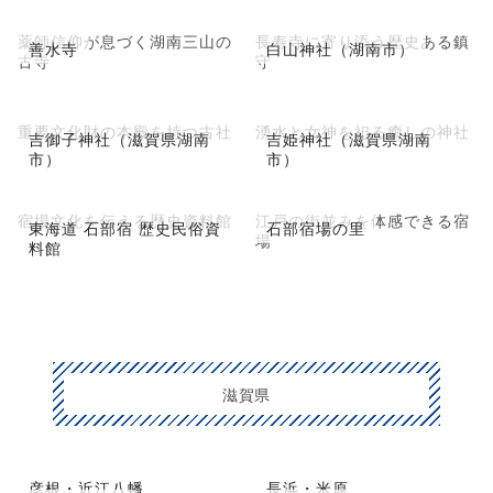
薬師信仰が息づく湖南三山の
長寿寺に寄り添う歴史ある鎮
善水寺
白山神社（湖南市）
古寺
守
重要文化財の本殿を持つ古社
湧水と女神を祀る癒しの神社
吉御子神社（滋賀県湖南
吉姫神社（滋賀県湖南
市）
市）
宿場文化を伝える歴史資料館
江戸の街並みを体感できる宿
東海道 石部宿 歴史民俗資
石部宿場の里
場
料館
滋賀県
彦根・近江八幡
長浜・米原