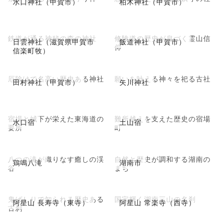
水口神社（甲賀市）
柏木神社（甲賀市）
鉄道が通る神秘の森の神社
修験道の歴史が息づく霊山信
日雲神社（滋賀県甲賀市
飯道神社（甲賀市）
仰
信楽町牧）
厄除けで名高い歴史ある神社
願いを叶える神々を祀る古社
田村神社（甲賀市）
矢川神社
宿場と城下が栄えた東海道の
難所越えを支えた歴史の宿場
水口宿
土山宿
要所
町
八つの滝が織りなす癒しの渓
自然と歴史が調和する湖南の
鶏鳴八滝
湖南市
谷
まち
鬼ばしりで知られる歴史ある
国宝輝く湖南三山の名刹
阿星山 長寿寺（東寺）
阿星山 常楽寺（西寺）
古刹