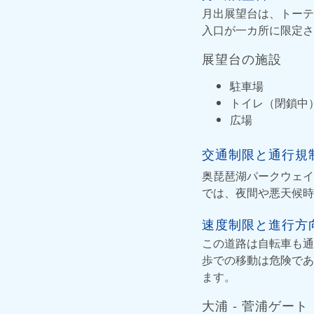
月出展望台は、トーテ
入口が一カ所に限定さ
展望台の施設
駐車場
トイレ（閉鎖中
広場
交通制限と通行規
奥琵琶湖パークウェイ
では、夜間や悪天候時
速度制限と進行方
この道路は自転車も通
歩での移動は危険であ
ます。
大浦 - 菅浦ゲート