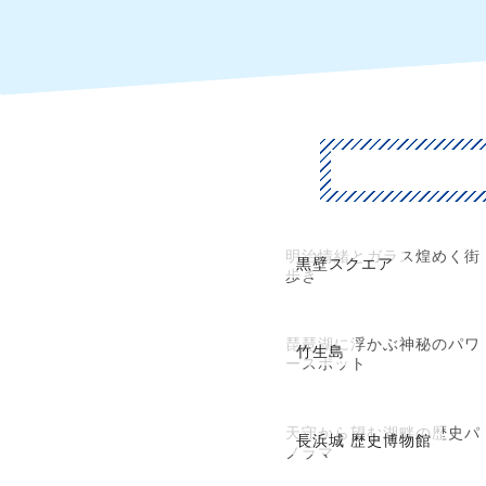
明治情緒とガラス煌めく街
黒壁スクエア
歩き
琵琶湖に浮かぶ神秘のパワ
竹生島
ースポット
天守から望む湖畔の歴史パ
長浜城 歴史博物館
ノラマ