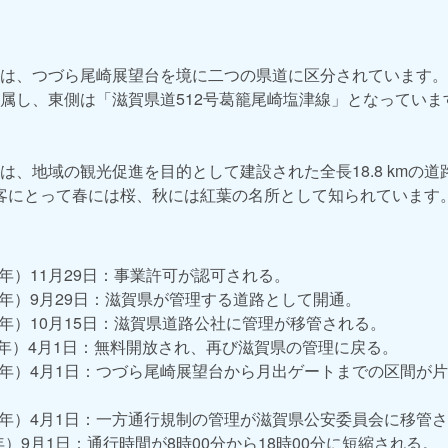
は、つづら尾崎展望台を境に二つの県道に区分されています。西
属し、東側は「滋賀県道512号葛籠尾崎塩津線」となっていま
は、地域の観光促進を目的として建設された全長18.8 kmの道
観光客にとって春には桜、秋には紅葉の名所として知られています
43年）11月29日：事業許可が認可される。
46年）9月29日：滋賀県が管理する道路として開通。
47年）10月15日：滋賀県道路公社に管理が移管される。
元年）4月1日：無料開放され、再び滋賀県の管理に戻る。
18年）4月1日：つづら尾崎展望台から月出ゲートまでの区間が
25年）4月1日：一方通行規制の管理が滋賀県公安委員会に移管
5年）9月1日：通行時間が8時00分から18時00分に短縮される。