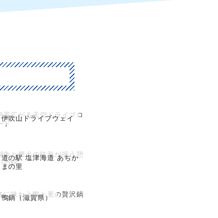
絶景広がる天空ドライブロ
伊吹山ドライブウェイ
ード
湖魚と郷土の味覚が揃う憩
道の駅 塩津海道 あぢか
いの駅
まの里
冬に味わう鴨と葱の贅沢鍋
鴨鍋（滋賀県）