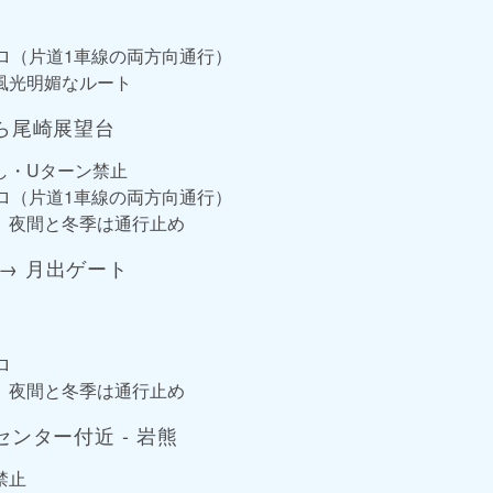
キロ（片道1車線の両方向通行）
風光明媚なルート
づら尾崎展望台
し・Uターン禁止
キロ（片道1車線の両方向通行）
、夜間と冬季は通行止め
→ 月出ゲート
ロ
、夜間と冬季は通行止め
センター付近 - 岩熊
禁止