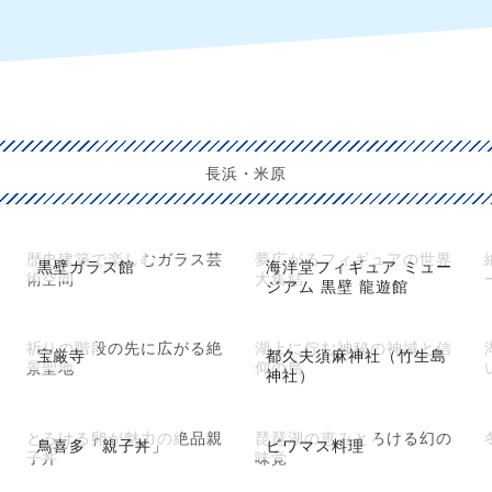
長浜・米原
歴史建築で楽しむガラス芸
夢広がるフィギュアの世界
黒壁ガラス館
海洋堂フィギュア ミュー
術空間
大集結
ジアム 黒壁 龍遊館
祈りの階段の先に広がる絶
湖上に佇む神秘の神域と信
宝厳寺
都久夫須麻神社（竹生島
景聖地
仰の島
神社）
とろける卵が魅力の絶品親
琵琶湖の恵みとろける幻の
鳥喜多「親子丼」
ビワマス料理
子丼
味覚