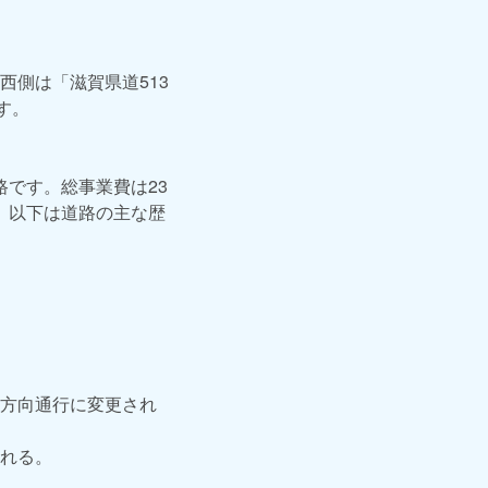
側は「滋賀県道513
す。
路です。総事業費は23
。以下は道路の主な歴
片方向通行に変更され
される。