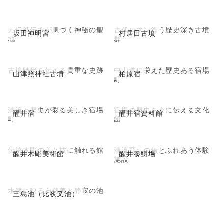
元伊勢伝承が息づく神秘の聖
古代ロマン漂う歴史深き古墳
坂田神明宮
村居田古墳
地
群
古墳時代を伝える貴重な史跡
中山道に栄えた歴史ある宿場
山津照神社古墳
柏原宿
町
清流と歴史が彩る美しき宿場
宿場の歴史を今に伝える文化
醒井宿
醒井宿資料館
町
館
伝統木彫の美と技に触れる館
清流育ちの魚とふれあう体験
醒井木彫美術館
醒井養鱒場
施設
水鏡に映る自然美と静寂の池
三島池（比夜叉池）