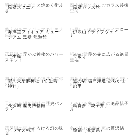
明治情緒とガラス煌めく街歩
歴史建築で楽しむガラス芸術
黒壁スクエア
黒壁ガラス館
き
空間
夢広がるフィギュアの世界大
絶景広がる天空ドライブロー
海洋堂フィギュア ミュー
伊吹山ドライブウェイ
集結
ド
ジアム 黒壁 龍遊館
琵琶湖に浮かぶ神秘のパワー
祈りの階段の先に広がる絶景
竹生島
宝厳寺
スポット
聖地
湖上に佇む神秘の神域と信仰
湖魚と郷土の味覚が揃う憩い
都久夫須麻神社（竹生島
道の駅 塩津海道 あぢかま
の島
の駅
神社）
の里
天守から望む湖畔の歴史パノ
とろける卵が魅力の絶品親子
長浜城 歴史博物館
鳥喜多「親子丼」
ラマ
丼
琵琶湖の恵みとろける幻の味
冬に味わう鴨と葱の贅沢鍋
ビワマス料理
鴨鍋（滋賀県）
覚