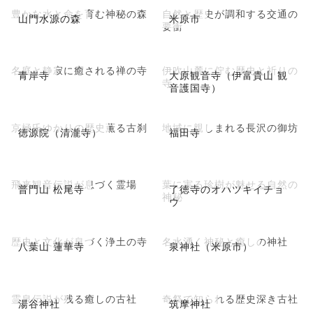
豊かな水と命を育む神秘の森
自然と歴史が調和する交通の
山門水源の森
米原市
要衝
名庭と静寂に癒される禅の寺
伊吹山麓に佇む歴史と祈りの
青岸寺
大原観音寺（伊富貴山 観
寺
音護国寺）
京極氏ゆかりの歴史薫る古刹
地域に親しまれる長沢の御坊
徳源院（清瀧寺）
福田寺
飛来観音伝説が息づく霊場
葉に実る珍樹が魅せる自然の
普門山 松尾寺
了徳寺のオハツキイチョ
神秘
ウ
歴史と文化が息づく浄土の寺
名水湧く神秘と癒しの神社
八葉山 蓮華寺
泉神社（米原市）
霊泉伝説が残る癒しの古社
奇祭で知られる歴史深き古社
湯谷神社
筑摩神社