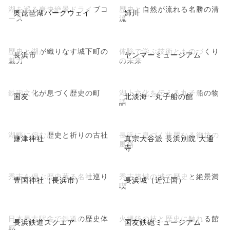
湖を巡る爽快絶景ドライブコ
歴史と自然が流れる名勝の清
奥琵琶湖パークウェイ
姉川
ース
流
歴史と湖が織りなす城下町の
体験で学ぶ技術とものづくり
長浜市
ヤンマーミュージアム
魅力
の未来
鉄砲文化が息づく歴史の町
湖上文化を伝える丸子船の物
国友
北淡海・丸子船の館
語
湖畔に佇む歴史と祈りの古社
長浜に息づく壮麗なる御坊の
鹽津神社
真宗大谷派 長浜別院 大通
風格
寺
秀吉を偲ぶ歴史薫る名社巡り
秀吉築城の城で歴史と絶景満
豊国神社（長浜市）
長浜城（近江国）
喫
日本最古駅舎で鉄道の歴史体
火縄銃の技と歴史に触れる館
長浜鉄道スクエア
国友鉄砲ミュージアム
感