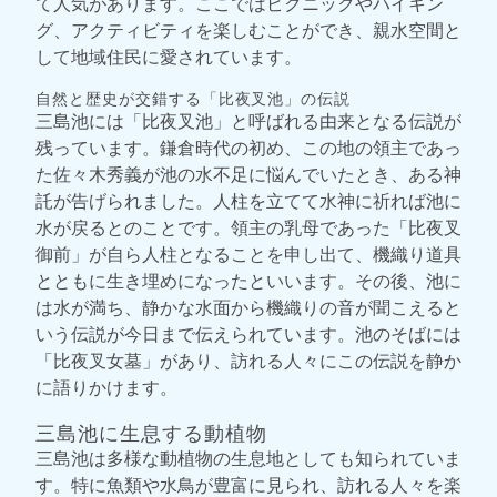
て人気があります。ここではピクニックやハイキン
グ、アクティビティを楽しむことができ、親水空間と
して地域住民に愛されています。
自然と歴史が交錯する「比夜叉池」の伝説
三島池には「比夜叉池」と呼ばれる由来となる伝説が
残っています。鎌倉時代の初め、この地の領主であっ
た佐々木秀義が池の水不足に悩んでいたとき、ある神
託が告げられました。人柱を立てて水神に祈れば池に
水が戻るとのことです。領主の乳母であった「比夜叉
御前」が自ら人柱となることを申し出て、機織り道具
とともに生き埋めになったといいます。その後、池に
は水が満ち、静かな水面から機織りの音が聞こえると
いう伝説が今日まで伝えられています。池のそばには
「比夜叉女墓」があり、訪れる人々にこの伝説を静か
に語りかけます。
三島池に生息する動植物
三島池は多様な動植物の生息地としても知られていま
す。特に魚類や水鳥が豊富に見られ、訪れる人々を楽