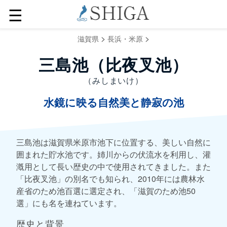
☰
>
>
滋賀県
長浜・米原
三島池（比夜叉池）
（みしまいけ）
水鏡に映る自然美と静寂の池
三島池は滋賀県米原市池下に位置する、美しい自然に
囲まれた貯水池です。姉川からの伏流水を利用し、灌
漑用として長い歴史の中で使用されてきました。また
「比夜叉池」の別名でも知られ、2010年には農林水
産省のため池百選に選定され、「滋賀のため池50
選」にも名を連ねています。
歴史と背景