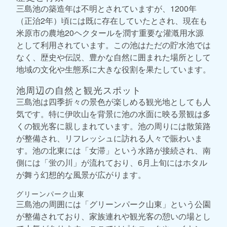
三島池の築造年は不明とされていますが、1200年
（正治2年）頃には既に存在していたとされ、現在も
米原市の農地20ヘクタールを潤す重要な灌漑用水源
として利用されています。この池はただの貯水池では
なく、歴史や伝説、豊かな自然に囲まれた場所として
地域の文化や生態系に大きな役割を果たしています。
池周辺の自然と観光スポット
三島池は四季折々の景色が楽しめる観光地としても人
気です。特に伊吹山を背景に池の水面に映る景観は多
くの観光客に親しまれています。池の周りには散策路
が整備され、リフレッシュに訪れる人々で賑わいま
す。池の北東には「女滞」という水路が接続され、南
側には「蛍の川」が流れており、6月上旬にはホタル
が舞う幻想的な風景が広がります。
グリーンパーク山東
三島池の周囲には「グリーンパーク山東」という公園
が整備されており、家族連れや観光客の憩いの場とし