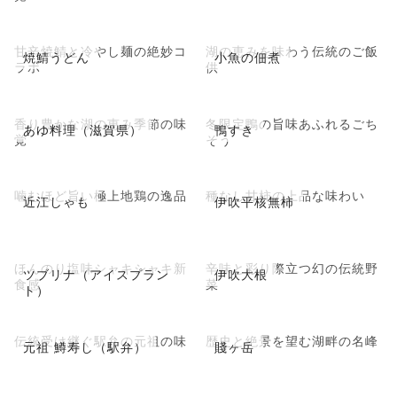
甘辛焼鯖と冷やし麺の絶妙コ
湖の恵みを味わう伝統のご飯
焼鯖うどん
小魚の佃煮
ラボ
供
香り豊かな湖の恵み季節の味
冬限定鴨の旨味あふれるごち
あゆ料理（滋賀県）
鴨すき
覚
そう
噛むほど旨い極上地鶏の逸品
種なし甘柿の上品な味わい
近江しゃも
伊吹平核無柿
ほんのり塩味シャキシャキ新
辛味と彩り際立つ幻の伝統野
ツブリナ（アイスプラン
伊吹大根
食感
菜
ト）
伝統受け継ぐ駅弁の元祖の味
歴史と絶景を望む湖畔の名峰
元祖 鱒寿し（駅弁）
賤ヶ岳