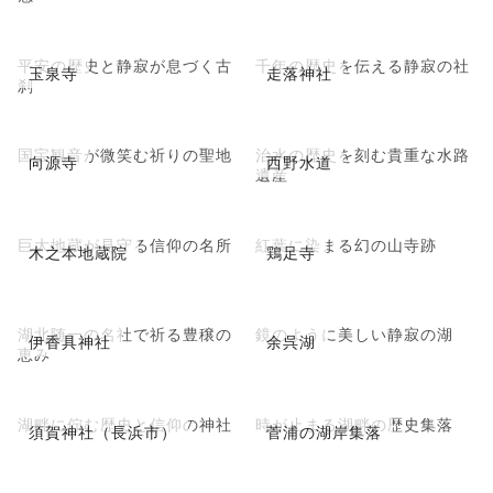
平安の歴史と静寂が息づく古
千年の歴史を伝える静寂の社
玉泉寺
走落神社
刹
国宝観音が微笑む祈りの聖地
治水の歴史を刻む貴重な水路
向源寺
西野水道
遺産
巨大地蔵が見守る信仰の名所
紅葉に染まる幻の山寺跡
木之本地蔵院
鶏足寺
湖北随一の名社で祈る豊穣の
鏡のように美しい静寂の湖
伊香具神社
余呉湖
恵み
湖畔に佇む歴史と信仰の神社
時が止まる湖畔の歴史集落
須賀神社（長浜市）
菅浦の湖岸集落