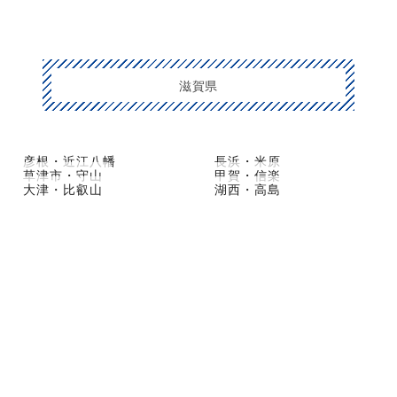
滋賀県
彦根・近江八幡
長浜・米原
草津市・守山
甲賀・信楽
大津・比叡山
湖西・高島