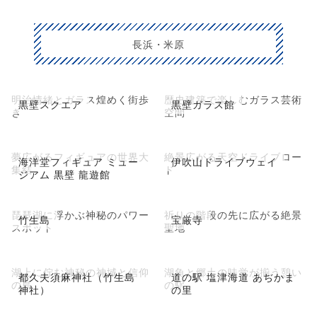
長浜・米原
明治情緒とガラス煌めく街歩
歴史建築で楽しむガラス芸術
黒壁スクエア
黒壁ガラス館
き
空間
夢広がるフィギュアの世界大
絶景広がる天空ドライブロー
海洋堂フィギュア ミュー
伊吹山ドライブウェイ
集結
ド
ジアム 黒壁 龍遊館
琵琶湖に浮かぶ神秘のパワー
祈りの階段の先に広がる絶景
竹生島
宝厳寺
スポット
聖地
湖上に佇む神秘の神域と信仰
湖魚と郷土の味覚が揃う憩い
都久夫須麻神社（竹生島
道の駅 塩津海道 あぢかま
の島
の駅
神社）
の里