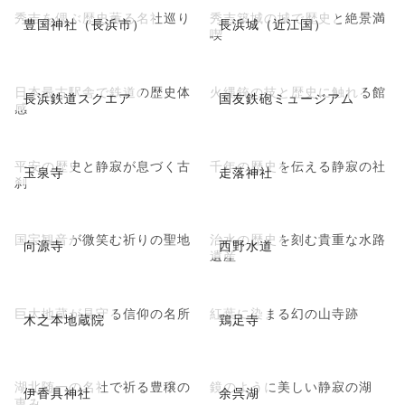
秀吉を偲ぶ歴史薫る名社巡り
秀吉築城の城で歴史と絶景満
豊国神社（長浜市）
長浜城（近江国）
喫
日本最古駅舎で鉄道の歴史体
火縄銃の技と歴史に触れる館
長浜鉄道スクエア
国友鉄砲ミュージアム
感
平安の歴史と静寂が息づく古
千年の歴史を伝える静寂の社
玉泉寺
走落神社
刹
国宝観音が微笑む祈りの聖地
治水の歴史を刻む貴重な水路
向源寺
西野水道
遺産
巨大地蔵が見守る信仰の名所
紅葉に染まる幻の山寺跡
木之本地蔵院
鶏足寺
湖北随一の名社で祈る豊穣の
鏡のように美しい静寂の湖
伊香具神社
余呉湖
恵み