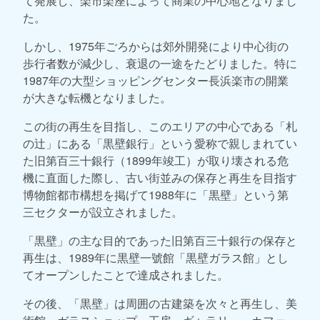
て発展し、楽市楽座によって商業の中心地となりまし
た。
しかし、1975年ごろからは郊外開発により中心街の
歩行者数が減少し、衰退の一途をたどりました。特に
1987年の大型ショッピングセンター長浜楽市の開業
が大きな転機となりました。
この街の再生を目指し、このエリアの中心である「札
の辻」にある「黒壁銀行」という愛称で親しまれてい
た旧第百三十銀行（1899年竣工）が取り壊される危
機に直面した際し、古い街並みの保存と再生を目指す
博物館都市構想を掲げて1988年に「黒壁」という第
三セクターが設立されました。
「黒壁」の主な目的であった旧第百三十銀行の保存と
再生は、1989年に黒壁一號館「黒壁ガラス館」とし
てオープンしたことで達成されました。
その後、「黒壁」は周囲の古建築を次々と再生し、美