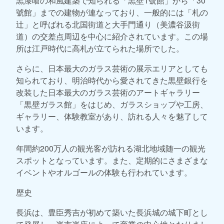
黒漆喰の和風建築で知られる「黒壁1號館」から「30
號館」までの建物が連なっており、一般的には「札の
辻」と呼ばれる北国街道と大手門通り（美濃谷汲街
道）の交差点周辺を中心に紹介されています。この場
所は江戸時代に高札が立てられた場所でした。
さらに、日本最大のガラス芸術の展示エリアとしても
知られており、明治時代から愛されてきた黒壁銀行を
改装した日本最大のガラス芸術のアートギャラリー
「黒壁ガラス館」をはじめ、ガラスショップや工房、
ギャラリー、体験教室があり、訪れる人々を魅了して
います。
年間約200万人の観光客が訪れる湖北地域随一の観光
スポットとなっています。また、定期的にさまざまな
イベントやオルゴールの体験も行われています。
歴史
長浜は、豊臣秀吉が初めて築いた長浜城の城下町とし