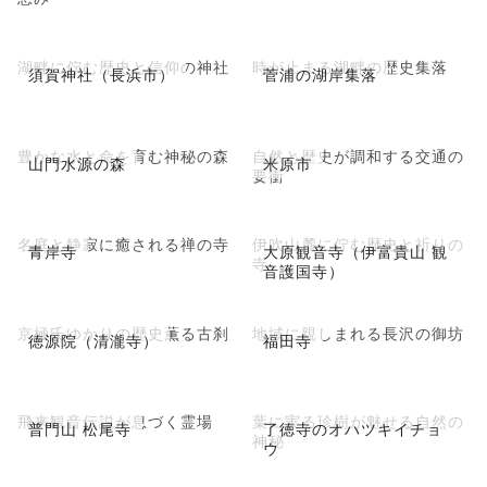
湖畔に佇む歴史と信仰の神社
時が止まる湖畔の歴史集落
須賀神社（長浜市）
菅浦の湖岸集落
豊かな水と命を育む神秘の森
自然と歴史が調和する交通の
山門水源の森
米原市
要衝
名庭と静寂に癒される禅の寺
伊吹山麓に佇む歴史と祈りの
青岸寺
大原観音寺（伊富貴山 観
寺
音護国寺）
京極氏ゆかりの歴史薫る古刹
地域に親しまれる長沢の御坊
徳源院（清瀧寺）
福田寺
飛来観音伝説が息づく霊場
葉に実る珍樹が魅せる自然の
普門山 松尾寺
了徳寺のオハツキイチョ
神秘
ウ