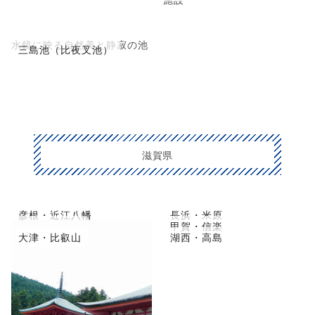
水鏡に映る自然美と静寂の池
三島池（比夜叉池）
滋賀県
彦根・近江八幡
長浜・米原
草津市・守山
甲賀・信楽
大津・比叡山
湖西・高島