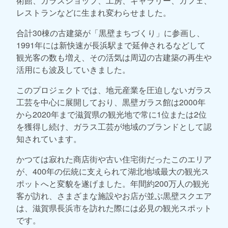
術館、ガラスショップ、工房、ギャラリー、カフェ、
レストランなどに生まれ変わらせました。
合計30棟の古建築が「黒壁まちづくり」に参画し、
1991年には新快速が長浜駅まで延伸されるなどして
観光客の数も増え、その活気は周辺の古建築の再生や
活用にも波及していきました。
このプロジェクトでは、地元産業を圧迫しないガラス
工芸を中心に展開しており、黒壁ガラス館は2000年
から2020年まで滋賀県の観光地で常に1位または2位
を獲得し続け、ガラス工芸が地域のブランドとして認
知されています。
かつては寂れた商店街や古い住宅街だったこのエリア
が、400年の伝統に支えられて湖北地域最大の観光ス
ポットへと変貌を遂げました。年間約200万人の観光
客が訪れ、さまざまな施設やお店が並ぶ黒壁スクエア
は、滋賀県長浜市を訪れた際には必見の観光スポット
です。