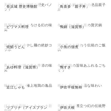
天守から望む湖畔の歴史パノ
とろける卵が魅力の絶品親子
長浜城 歴史博物館
鳥喜多「親子丼」
ラマ
丼
琵琶湖の恵みとろける幻の味
冬に味わう鴨と葱の贅沢鍋
ビワマス料理
鴨鍋（滋賀県）
覚
甘辛焼鯖と冷やし麺の絶妙コ
湖の恵みを味わう伝統のご飯
焼鯖うどん
小魚の佃煮
ラボ
供
香り豊かな湖の恵み季節の味
冬限定鴨の旨味あふれるごち
あゆ料理（滋賀県）
鴨すき
覚
そう
噛むほど旨い極上地鶏の逸品
種なし甘柿の上品な味わい
近江しゃも
伊吹平核無柿
ほんのり塩味シャキシャキ新
辛味と彩り際立つ幻の伝統野
ツブリナ（アイスプラン
伊吹大根
食感
菜