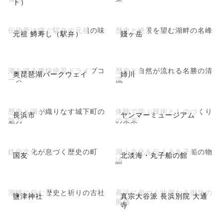
ト）
伝統受け継ぐ駅弁の元祖の味
歴史と絶景を望む湖畔の名峰
元祖 鱒寿し（駅弁）
賤ヶ岳
湖を巡る爽快絶景ドライブコ
歴史と自然が流れる名勝の清
奥琵琶湖パークウェイ
姉川
ース
流
歴史と湖が織りなす城下町の
体験で学ぶ技術とものづくり
長浜市
ヤンマーミュージアム
魅力
の未来
鉄砲文化が息づく歴史の町
湖上文化を伝える丸子船の物
国友
北淡海・丸子船の館
語
湖畔に佇む歴史と祈りの古社
長浜に息づく壮麗なる御坊の
鹽津神社
真宗大谷派 長浜別院 大通
風格
寺