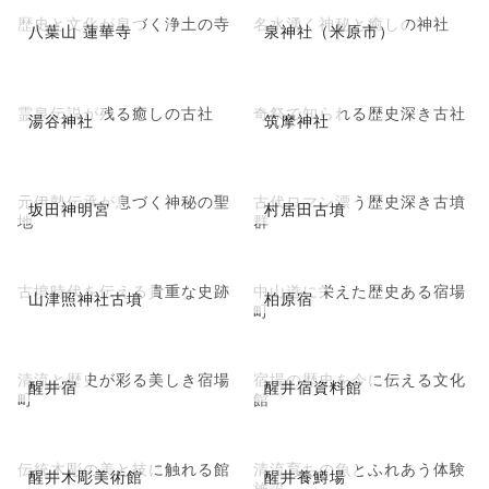
歴史と文化が息づく浄土の寺
名水湧く神秘と癒しの神社
八葉山 蓮華寺
泉神社（米原市）
霊泉伝説が残る癒しの古社
奇祭で知られる歴史深き古社
湯谷神社
筑摩神社
元伊勢伝承が息づく神秘の聖
古代ロマン漂う歴史深き古墳
坂田神明宮
村居田古墳
地
群
古墳時代を伝える貴重な史跡
中山道に栄えた歴史ある宿場
山津照神社古墳
柏原宿
町
清流と歴史が彩る美しき宿場
宿場の歴史を今に伝える文化
醒井宿
醒井宿資料館
町
館
伝統木彫の美と技に触れる館
清流育ちの魚とふれあう体験
醒井木彫美術館
醒井養鱒場
施設