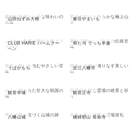
繊細な食感と上品な味わいの
驚きの粘りと滑らかな極上山
山田ねずみ大根
秦荘やまいも
大根
芋
ふんわり食感が魅せる極上ス
素朴で懐かしい近江の伝統甘
CLUB HARIE バームクー
和た与 でっち羊羹
イーツ
味
ヘン
歴史と想いを包むやさしい甘
歴史と水郷が織りなす美しい
うばがもち
近江八幡市
味
街
山上に築かれた壮大な戦国の
琵琶湖を望む霊場の絶景と祈
観音寺城
観音正寺
城
り
秀次の夢が息づく山城の跡
長寿を願う湖畔の霊場巡礼
八幡山城
姨綺耶山 長命寺