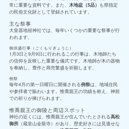
常に重要な資料です。また、
木地盆（5品）
も県指定
の民俗文化財として登録されています。
主な祭事
大皇器地祖神社では、毎年いくつかの重要な祭事が行
われます。
御供盛行事（ごくもりぎょうじ）
1月3日と9月9日に行われるこの行事は、木地師たち
の信仰を反映した重要な儀式です。木地師が木の器物
を奉納し、豊作と商売繁盛を祈願します。
例祭
毎年4月の第一日曜日に開催される
例祭
は、地域住民
や参拝者で賑わいます。惟喬親王の功績を称え、神前
での祈りが捧げられます。
惟喬親王の御陵と周辺スポット
神社の近くには、惟喬親王が住んでいたとされる
高松
御所
（蔵皇山金龍寺）があり、歴史好きには見逃せな