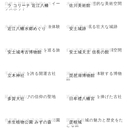
自然と甘味が魅力的なスイー
水に浮かぶ幻想的な美術空間
ラ コリーナ 近江八幡
佐川美術館
ツスポット
水郷の風情を味わう舟旅体験
信長の夢が眠る壮大な城跡
近江八幡水郷めぐり
安土城跡
古代から戦国へ歴史を巡る旅
幻の天守が蘇る豪華絢爛空間
安土城考古博物館
安土城天主 信長の館
千年の歴史を誇る開運古社
湖と人の歴史を体験する博物
立木神社
琵琶湖博物館
館
延命と縁結びの信仰の聖地
近江商人が祈りを捧げた古社
多賀大社
日牟禮八幡宮
色彩豊かな水辺の花々の楽園
国宝 彦根城の魅力と歴史をた
水生植物公園 みずの森
彦根城
どる旅