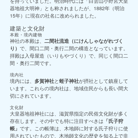
を持っていました。明治時代には「白雲山小野宮大皇
器地祖大明神」とも称されましたが、1882年（明治
15年）に現在の社名に改められました。
建築と文化財
本殿・境内建物
神社の本殿は、
二間社流造（にけんしゃながれづく
り）
で、間口二間・奥行二間の構造となっています。
拝殿は入母屋造（いりもやづくり）で、同じく間口二
間・奥行二間です。
境内社
境内には、
多賀神社
と
蛭子神社
が摂社として鎮座して
います。これらの境内社は、地域住民からも長い間大
切にされています。
文化財
大皇器地祖神社には、滋賀県指定の民俗文化財が多く
存在します。その中でも特に注目すべきは
「氏子狩
帳」
です。この帳簿は、木地師に対する氏子狩りに使
用されていたもので、木地師文化の歴史を知る上で非