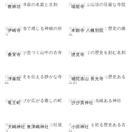
紅葉彩る静寂の名庭と古刹
秀次を偲ぶ山頂の荘厳な寺院
教林坊
瑞龍寺
修験の聖地で感じる神秘の祈
地域に息づく信仰と歴史の拠
伊崎寺
本願寺 八幡別院
り
点
古代伝説が息づく山中の古寺
信長ゆかりの歴史を刻む名刹
桑実寺
摠見寺
戦国の歴史を伝える静かな寺
安産祈願で知られる歴史ある
浄厳院
補陀洛山 長光寺
院
古刹
自然と遊びが広がる癒しの町
源氏ゆかりの由緒ある神社
竜王町
沙沙貴神社
神秘と自然に包まれた古社巡
多くの神々を祀る歴史ある古
大嶋神社 奥津嶋神社
小田神社
り
社