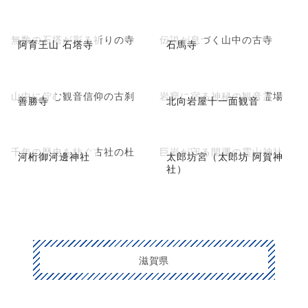
無数の石塔が彩る祈りの寺
伝説が息づく山中の古寺
阿育王山 石塔寺
石馬寺
山中に佇む観音信仰の古刹
岩窟に宿る神秘の観音霊場
善勝寺
北向岩屋十一面観音
千年の歴史を紡ぐ古社の杜
巨岩が守る開運の霊山神社
河桁御河邊神社
太郎坊宮（太郎坊 阿賀神
社）
滋賀県