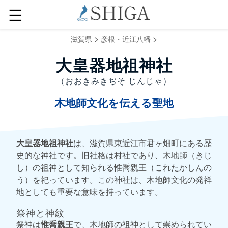
☰
>
>
滋賀県
彦根・近江八幡
大皇器地祖神社
（おおきみきぢそ じんじゃ）
木地師文化を伝える聖地
大皇器地祖神社
は、滋賀県東近江市君ヶ畑町にある歴
史的な神社です。旧社格は村社であり、木地師（きじ
し）の祖神として知られる惟喬親王（これたかしんの
う）を祀っています。この神社は、木地師文化の発祥
地としても重要な意味を持っています。
祭神と神紋
祭神は
惟喬親王
で、木地師の祖神として崇められてい