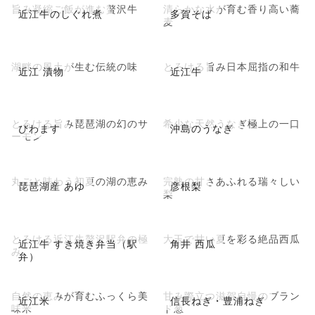
旨み凝縮ご飯が進む贅沢牛
清らかな水が育む香り高い蕎
近江牛のしぐれ煮
多賀そば
麦
湖畔の風土が生む伝統の味
とろける旨み日本屈指の和牛
近江 漬物
近江牛
とろける旨み琵琶湖の幻のサ
希少な天然うなぎ極上の一口
びわます
沖島のうなぎ
ーモン
丸ごと味わう初夏の湖の恵み
完熟の甘さあふれる瑞々しい
琵琶湖産 あゆ
彦根梨
梨
とろける近江牛贅沢駅弁の極
大玉で甘い夏を彩る絶品西瓜
近江牛 すき焼き弁当（駅
角井 西瓜
み
弁）
自然の恵みが育むふっくら美
甘み際立つ滋賀自慢のブラン
近江米
信長ねぎ・豊浦ねぎ
味米
ド葱