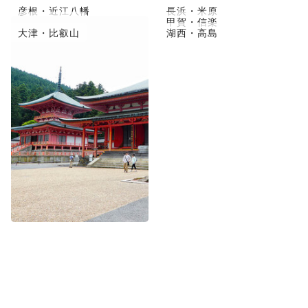
彦根・近江八幡
長浜・米原
草津市・守山
甲賀・信楽
大津・比叡山
湖西・高島