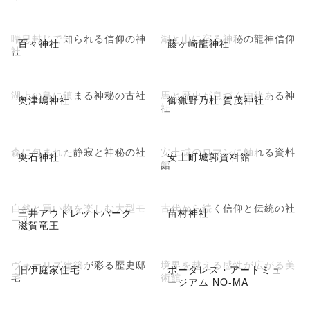
喘息封じで知られる信仰の神
湖と山に宿る神秘の龍神信仰
百々神社
藤ヶ崎龍神社
社
湖上の島に鎮まる神秘の古社
馬と歴史が息づく由緒ある神
奥津嶋神社
御猟野乃杜 賀茂神社
社
森に包まれた静寂と神秘の社
安土城のロマンに触れる資料
奥石神社
安土町城郭資料館
館
自然と買い物を楽しむ大型モ
古代から続く信仰と伝統の社
三井アウトレットパーク
苗村神社
ール
滋賀竜王
ヴォーリズ建築が彩る歴史邸
境界を越える感性が広がる美
旧伊庭家住宅
ボーダレス・アートミュ
宅
術館
ージアム NO-MA