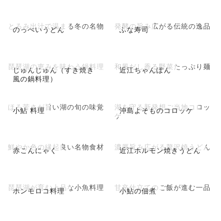
とろみ出汁で温まる冬の名物
発酵の旨み広がる伝統の逸品
のっぺいうどん
ふな寿司
琵琶湖の恵みを味わう鍋料理
和風だし香る野菜たっぷり麺
じゅんじゅん（すき焼き
近江ちゃんぽん
風の鍋料理）
ほろ苦さが旨い湖の旬の味覚
湖を守る新発想ご当地コロッ
小鮎 料理
沖島よそものコロッケ
ケ
鮮やか色の縁起良い名物食材
濃厚旨み広がる贅沢焼うどん
赤こんにゃく
近江ホルモン焼きうどん
琵琶湖が育む上品な小魚料理
甘辛仕立てのご飯が進む一品
ホンモロコ料理
小鮎の佃煮