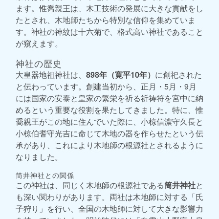
ます。惟喬親王は、木工技術の発展に大きな貢献をし
たとされ、木地師たちから特別な信仰を集めていま
す。神社の神紋は十六菊で、格式高い神社であること
が窺えます。
神社の歴史
大皇器地祖神社は、
898年（寛平10年）
に創祀された
と伝わっています。創建当初から、正月・5月・9月
には国家の安泰と皇家の繁栄を祈る祈祷符を宮中に納
めるという重要な役割を果たしてきました。特に、惟
喬親王がこの地に住んでいた際に、小椋信濃守久長と
小椋伯耆守光吉に命じて木地の器を作らせたという伝
承があり、これにより木地師の根源社とされるように
なりました。
筒井神社との関係
この神社は、同じく木地師の根源社である
筒井神社
と
も深い関わりがあります。両社は木地師に対する「氏
子狩り」を行い、全国の木地師に対して大きな影響力