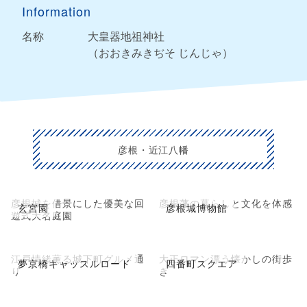
Information
名称
大皇器地祖神社
（おおきみきぢそ じんじゃ）
彦根・近江八幡
彦根城を借景にした優美な回
彦根藩の暮らしと文化を体感
玄宮園
彦根城博物館
遊式大名庭園
江戸情緒薫る城下町グルメ通
大正ロマン漂う懐かしの街歩
夢京橋キャッスルロード
四番町スクエア
り
き