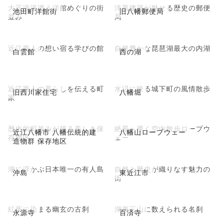
大正浪漫漂う洋館めぐりの街
洋風建築が魅せる歴史の郵便
池田町洋館街
旧八幡郵便局
並み
局
近江商人の想い宿る学びの館
自然豊かな琵琶湖最大の内湖
白雲館
西の湖
近江商人の暮らしを伝える町
水辺に映る城下町の風情散歩
旧西川家住宅
八幡堀
家
歴史的町並みが残る美しき保
絶景へ導く空中散歩ロープウ
近江八幡市 八幡伝統的建
八幡山ロープウェー
存地区
ェー
造物群 保存地区
湖に浮かぶ日本唯一の有人島
自然と歴史が織りなす魅力の
沖島
東近江市
街
紅葉に染まる幽玄の古刹
湖東三山に数えられる名刹
永源寺
百済寺