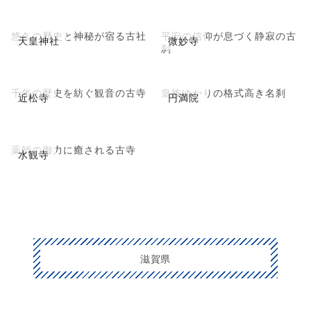
悠久の歴史と神秘が宿る古社
平安の信仰が息づく静寂の古
天皇神社
微妙寺
刹
千年の歴史を紡ぐ観音の古寺
皇族ゆかりの格式高き名刹
近松寺
円満院
薬師の御力に癒される古寺
水観寺
滋賀県