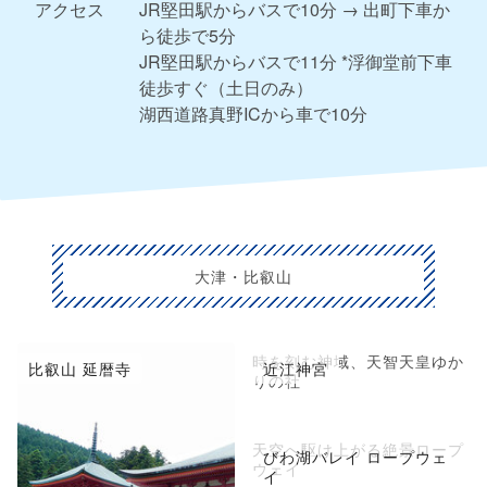
アクセス
JR堅田駅からバスで10分 → 出町下車か
ら徒歩で5分
JR堅田駅からバスで11分 *浮御堂前下車
徒歩すぐ（土日のみ）
湖西道路真野ICから車で10分
大津・比叡山
時を刻む神域、天智天皇ゆか
比叡山 延暦寺
近江神宮
りの社
天空へ駆け上がる絶景ロープ
びわ湖バレイ ロープウェ
ウェイ
イ