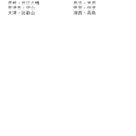
彦根・近江八幡
長浜・米原
草津市・守山
甲賀・信楽
大津・比叡山
湖西・高島