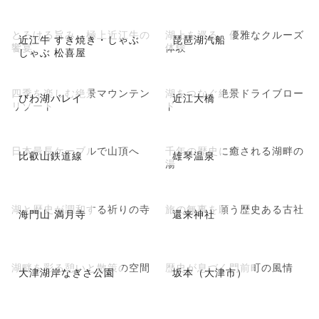
とろける旨み、極上近江牛の
湖上を巡る、優雅なクルーズ
近江牛 すき焼き・しゃぶ
琵琶湖汽船
饗宴
体験
しゃぶ 松喜屋
四季を楽しむ絶景マウンテン
湖をつなぐ絶景ドライブロー
びわ湖バレイ
近江大橋
リゾート
ド
日本最長ケーブルで山頂へ
千年の歴史に癒される湖畔の
比叡山鉄道線
雄琴温泉
湯
湖と歴史が調和する祈りの寺
旅の無事を願う歴史ある古社
海門山 満月寺
還来神社
湖畔を彩る憩いと散策の空間
歴史が息づく門前町の風情
大津湖岸なぎさ公園
坂本（大津市）