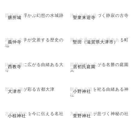
琵琶湖に浮かぶ幻想の水城跡
浄土信仰が息づく静寂の古寺
膳所城
聖衆来迎寺
武将と文学が交差する歴史の
湖上交通で栄えた歴史ある町
義仲寺
堅田（滋賀県大津市）
地
比叡の麓に広がる由緒ある大
琵琶湖畔に広がる名勝の庭園
西教寺
居初氏庭園
寺
美
歴史と湖が彩る古都大津
餅作りの祖を祀る由緒ある神
大津市
小野神社
社
古代の歴史を今に伝える名社
九帝王伝説が息づく神秘の社
小椋神社
萱野神社