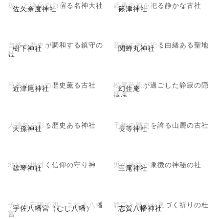
祓いと浄化の力宿る名神大社
武勇の神を祀る静かな古社
佐久奈度神社
篠津神社
自然と歴史が調和する鎮守の
芸能の神を祀る由緒ある聖地
樹下神社
関蝉丸神社
杜
芭蕉ゆかりの歴史薫る古社
松尾芭蕉が過ごした静寂の隠
近津尾神社
幻住庵
棲庵
大津祭を彩る歴史ある神社
千年の歴史を誇る山麓の古社
天孫神社
長等神社
地域に根付く信仰の守り神
兎の神紋が象徴の神秘の社
雄琴神社
三尾神社
子ども守護で親しまれる八幡
静寂と歴史が息づく祈りの杜
宇佐八幡宮（むし八幡）
志賀八幡神社
宮