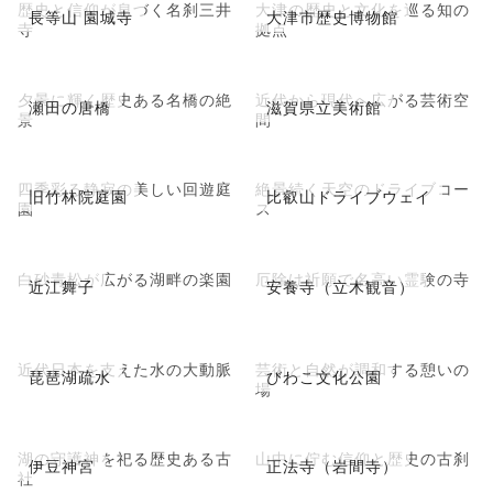
歴史と信仰が息づく名刹三井
大津の歴史と文化を巡る知の
長等山 園城寺
大津市歴史博物館
寺
拠点
夕景に輝く歴史ある名橋の絶
近代から現代へ広がる芸術空
瀬田の唐橋
滋賀県立美術館
景
間
四季彩る静寂の美しい回遊庭
絶景続く天空のドライブコー
旧竹林院庭園
比叡山ドライブウェイ
園
ス
白砂青松が広がる湖畔の楽園
厄除け祈願で名高い霊験の寺
近江舞子
安養寺（立木観音）
近代日本を支えた水の大動脈
芸術と自然が調和する憩いの
琵琶湖疏水
びわこ文化公園
場
湖の守護神を祀る歴史ある古
山中に佇む信仰と歴史の古刹
伊豆神宮
正法寺（岩間寺）
社