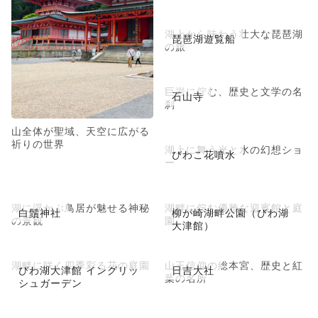
湖上から味わう壮大な琵琶湖
琵琶湖遊覧船
の旅
巨岩に佇む、歴史と文学の名
石山寺
刹
山全体が聖域、天空に広がる
祈りの世界
湖上に舞う光と水の幻想ショ
びわこ花噴水
ー
湖に浮かぶ鳥居が魅せる神秘
湖畔に佇む優雅な迎賓館と庭
白鬚神社
柳が崎湖畔公園（びわ湖
の景観
園
大津館）
湖畔に咲く四季彩る花の庭園
山王信仰の総本宮、歴史と紅
びわ湖大津館 イングリッ
日吉大社
葉の名所
シュガーデン