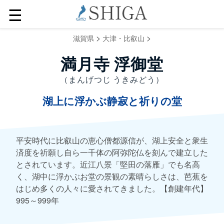
☰
>
>
滋賀県
大津・比叡山
満月寺 浮御堂
（まんげつじ うきみどう）
湖上に浮かぶ静寂と祈りの堂
平安時代に比叡山の恵心僧都源信が、湖上安全と衆生
済度を祈願し自ら一千体の阿弥陀仏を刻んで建立した
とされています。近江八景「堅田の落雁」でも名高
く、湖中に浮かぶお堂の景観の素晴らしさは、芭蕉を
はじめ多くの人々に愛されてきました。【創建年代】
995～999年