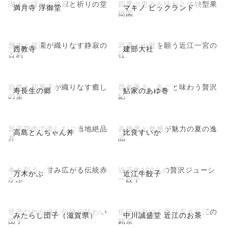
湖上に浮かぶ静寂と祈りの堂
四季の恵みを味わう体験型果
満月寺 浮御堂
マキノ ピックランド
樹園
歴史と庭園が織りなす静寂の
武運と出世を願う近江一宮の
西教寺
建部大社
古刹
社
自然と和菓子が織りなす癒し
昆布香る、丸ごと味わう贅沢
寿長生の郷
鮎家のあゆ巻
の里
鮎
旨辛鶏肉で楽しむご当地絶品
高糖度と食感が魅力の夏の逸
高島とんちゃん丼
比良すいか
丼
品
冬を彩る、甘み広がる伝統赤
近江牛100％の贅沢ジューシ
万木かぶ
近江牛餃子
かぶ
ー餃子
甘辛だれが絡む伝統の味わい
伝統が息づく香り高き近江の
みたらし団子（滋賀県）
中川誠盛堂 近江のお茶
団子
銘茶