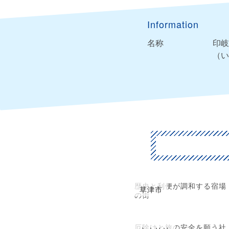
Information
名称
印岐
（い
歴史と利便が調和する宿場
草津市
の街
厄除けと旅の安全を願う社