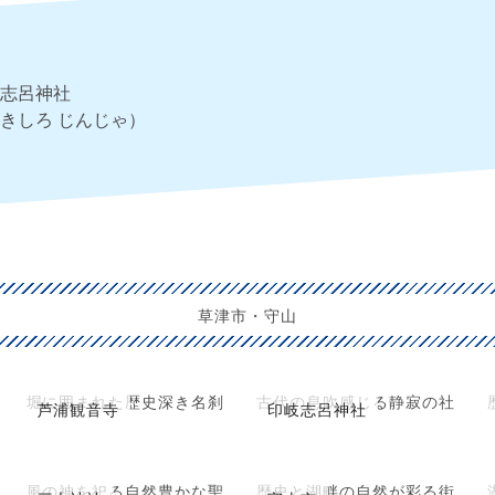
志呂神社
きしろ じんじゃ）
草津市・守山
堀に囲まれた歴史深き名刹
古代の息吹感じる静寂の社
芦浦観音寺
印岐志呂神社
風の神を祀る自然豊かな聖
歴史と湖畔の自然が彩る街