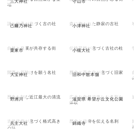
三大神社
守山市
地
謎と伝承が息づく古の社
森に抱かれた静寂の古社
己爾乃神社
小津神社
自然と発展が共存する街
伝統芸能が息づく古社の杜
栗東市
小槻大社
開運と厄除けを願う名社
歴史と薬文化が息づく旧家
大宝神社
旧和中散本舗
歴史を刻む近江最大の清流
広大な自然で楽しむ多彩な
野洲川
滋賀県 希望が丘文化公園
体験
古代信仰が息づく格式高き
歴史と信仰を伝える名刹
兵主大社
錦織寺
大社