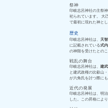
祭神
印岐志呂神社の主祭神
祀られています。 大
で最初に現れた神とし
歴史
印岐志呂神社は、
天智
に記載されている
式内
の神階を受けたとのこ
戦乱の舞台
印岐志呂神社は、
建武
と建武政権の比叡山・
が六角氏を討つ際にも
近代の発展
印岐志呂神社は、明治9
した。この昇格により