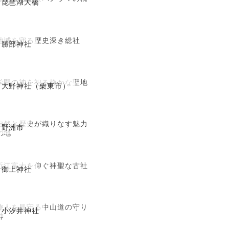
琵琶湖大橋
地域を守る歴史深き総社
勝部神社
学問の神を祀る静かな聖地
大野神社（栗東市）
自然と歴史が織りなす魅力
野洲市
の地
近江富士を仰ぐ神聖な古社
御上神社
旅人を見守る中山道の守り
小汐井神社
神