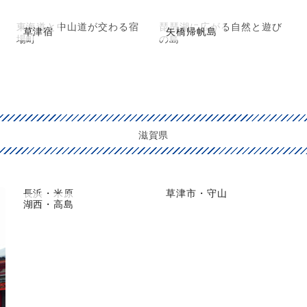
東海道と中山道が交わる宿
琵琶湖に広がる自然と遊び
草津宿
矢橋帰帆島
場町
の島
滋賀県
長浜・米原
草津市・守山
湖西・高島