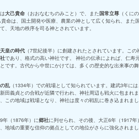
は
大己貴命
（おおなむちのみこと）で、また
国常立尊
（くにの
己貴命は、国土開発や医療、農業の神として広く知られ、また
て、天地の秩序を司る神とされています。
天皇の時代
（7世紀後半）に創建されたとされています。この
社
であり、格式の高い神社です。 神社の伝承によれば、仁寿元
とです。古代から中世にかけては、多くの歴史的な出来事の舞
の乱
（1334年）での戦場として知られています。建武3年に
新田義貞との合戦が近隣で行われ、神社周辺も戦火に包まれま
、この地域は戦場となり、神社は度々の戦乱に巻き込まれまし
年（1876年）に
郷社
に列せられ、その後、大正6年（1917年
、地域の重要な信仰の拠点としての地位がさらに強化されまし