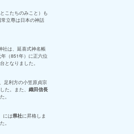
とこたちのみこと）も
国常立尊は日本の神話
神社は、延喜式神名帳
年（851年）に正六位
台となりました。
は、足利方の小笠原貞宗
した。また、
織田信長
た。
）には
県社
に昇格しま
た。