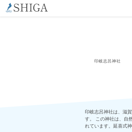
印岐志呂神社
印岐志呂神社は、滋賀
す。 この神社は、自
れています。延喜式神