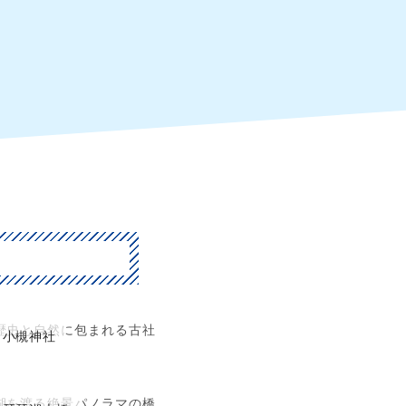
歴史と自然に包まれる古社
小槻神社
湖を渡る絶景パノラマの橋