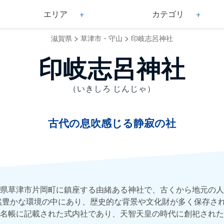
エリア
カテゴリ
>
>
滋賀県
草津市・守山
印岐志呂神社
印岐志呂神社
（いきしろ じんじゃ）
古代の息吹感じる静寂の社
県草津市片岡町に鎮座する由緒ある神社で、古くから地元の人
然豊かな環境の中にあり、歴史的な背景や文化財が多く保存さ
名帳に記載された式内社であり、天智天皇の時代に創祀された