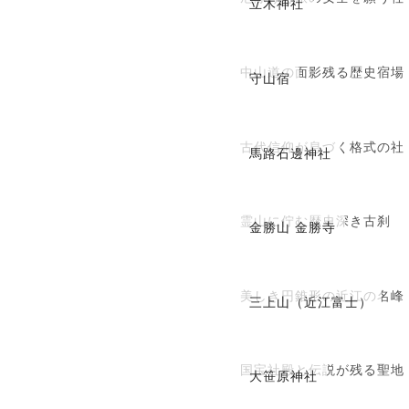
立木神社
中山道の面影残る歴史宿場
守山宿
古代信仰が息づく格式の社
馬路石邊神社
霊山に佇む歴史深き古刹
金勝山 金勝寺
美しき円錐形の近江の名峰
三上山（近江富士）
国宝社殿と伝説が残る聖地
大笹原神社