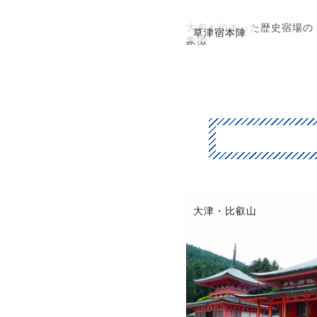
大名も泊まった歴史宿場の
草津宿本陣
象徴
彦根・近江八幡
大津・比叡山